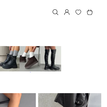
Черевики
Сноубутси
Ботфорти