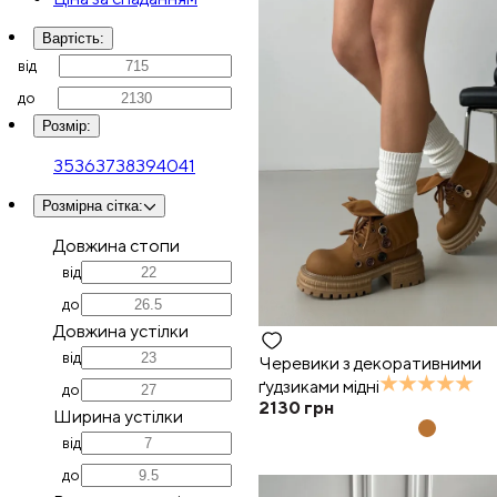
Вартість
:
від
до
Розмір
:
35
36
37
38
39
40
41
Розмірна сітка
:
Довжина стопи
від
до
Довжина устілки
від
Черевики з декоративними
ґудзиками мідні
до
2130
грн
Ширина устілки
від
до