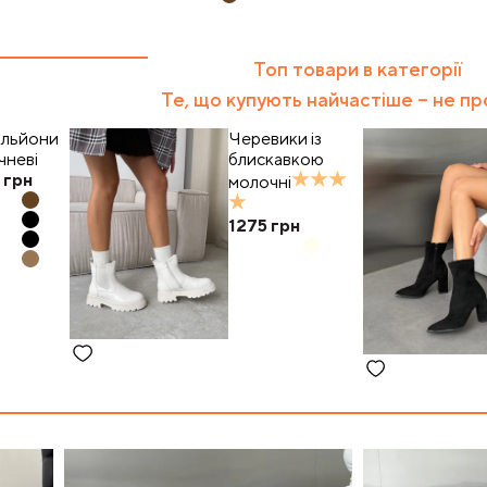
Топ товари в категорії
Те, що купують найчастіше – не пр
льйони
Черевики із
чневі
блискавкою
0
грн
молочні
1275
грн