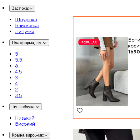
Застібка
:
Шнурівка
Блискавка
Липучка
Боти
Платформа, см
:
кори
169
5
5.5
6
4.5
3
4
2
3.5
Тип каблука
:
Низький
Високий
Країна виробник
: