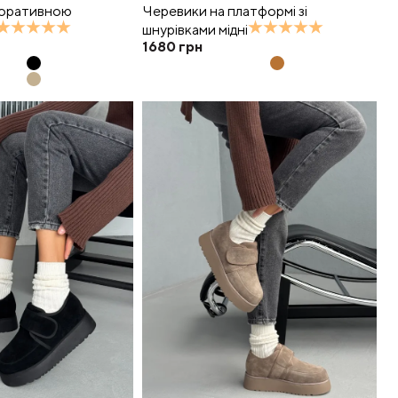
коративною
Черевики на платформі зі
шнурівками мідні
1680
грн