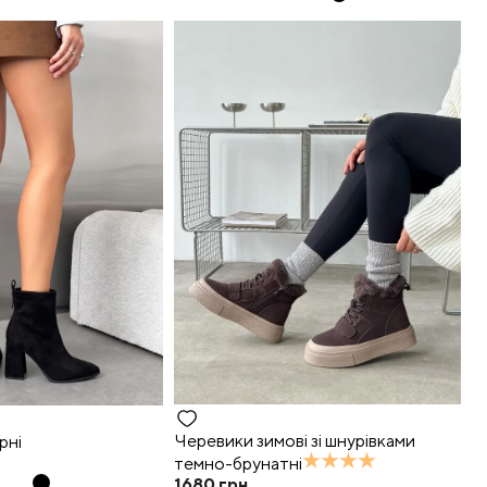
Черевики зимові зі шнурівками
рні
темно-брунатні
1680
грн