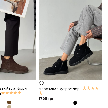
зькій платформі
Черевики з хутром чорні
і
1765
грн