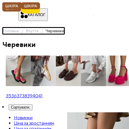
КАТАЛОГ
Головна
Взуття
Черевики
Черевики
Босоніжки
Кеди
Лофери
Кросівки
Туфлі
35
36
37
38
39
40
41
Сортувати
:
Новинки
Ціна за зростанням
Ціна за спаданням