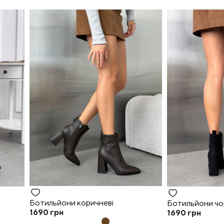
Ботильйони коричневі
Ботильйони чо
1690
грн
1690
грн