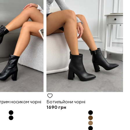
трим носиком чорні
Ботильйони чорні
1690
грн