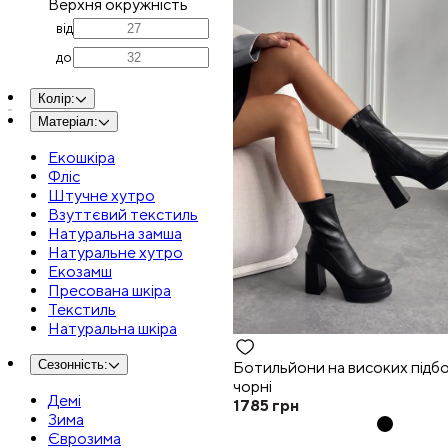
Верхня окружність
від
до
Колір
:
Матеріал
:
Екошкіра
Фліс
Штучне хутро
Взуттєвий текстиль
Натуральна замша
Натуральне хутро
Екозамш
Пресована шкіра
Текстиль
Натуральна шкіра
Сезонність
:
Ботильйони на високих підб
чорні
Демі
1785
грн
Зима
Єврозима