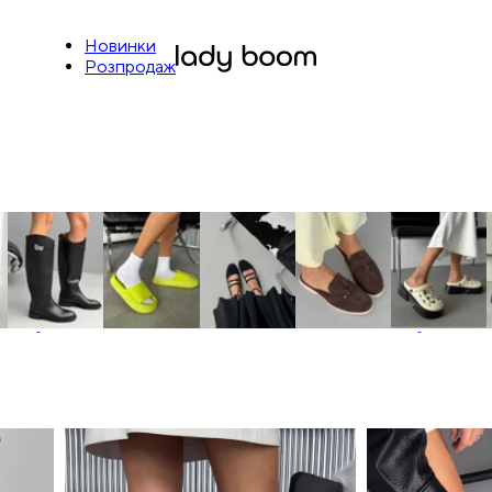
Новинки
Розпродаж
Чоботи
Шльопанці
Балетки
Мюлі
Сабо