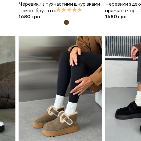
Черевики з пухнастими шнурівками
Черевики з де
темно-брунатні
пряжкою чорні
1680
грн
1680
грн