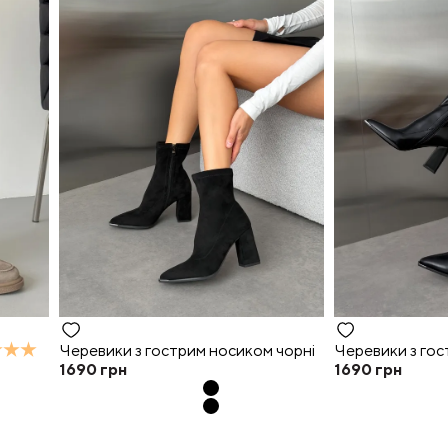
Черевики з гострим носиком чорні
Черевики з гос
1690
грн
1690
грн