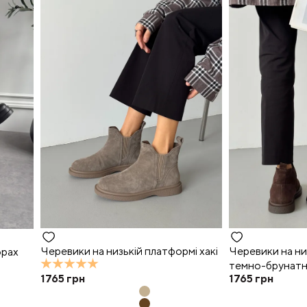
Черевики на низькій платформі хакі
Черевики на ни
орах
темно-брунатн
1765
грн
1765
грн