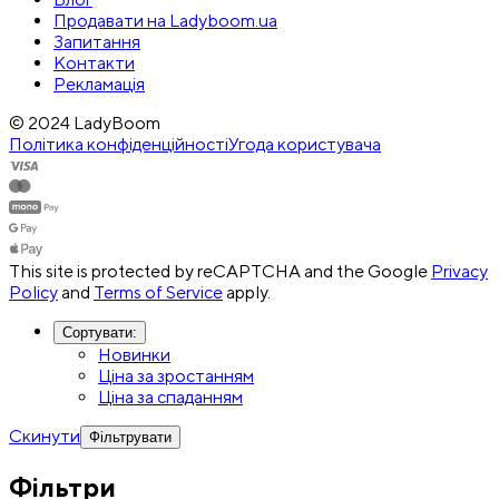
Продавати на Ladyboom.ua
Запитання
Контакти
Рекламація
© 2024 LadyBoom
Політика конфіденційності
Угода користувача
This site is protected by reCAPTCHA and the Google
Privacy
Policy
and
Terms of Service
apply.
Сортувати
:
Новинки
Ціна за зростанням
Ціна за спаданням
Скинути
Фільтрувати
Фільтри