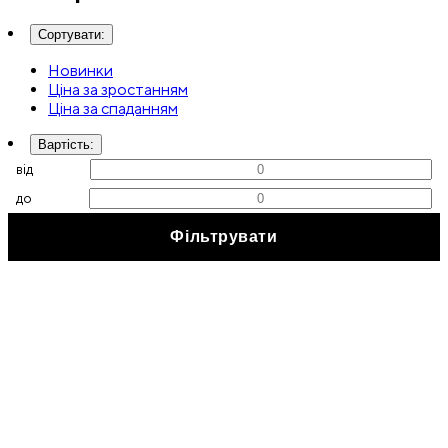
Сортувати
:
Новинки
Ціна за зростанням
Ціна за спаданням
Вартість
:
від
до
Фільтрувати