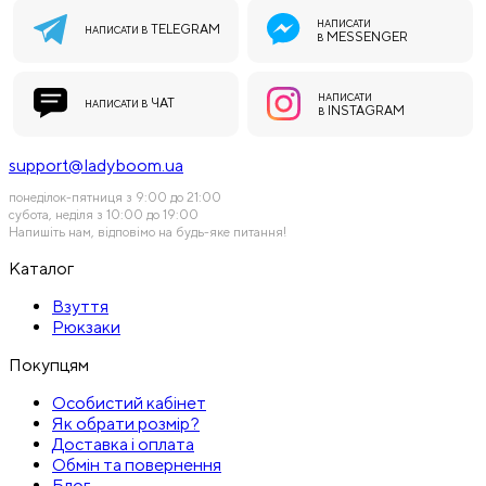
НАПИСАТИ
TELEGRAM
НАПИСАТИ В
MESSENGER
В
НАПИСАТИ
ЧАТ
НАПИСАТИ В
INSTAGRAM
В
support@ladyboom.ua
понеділок-пятниця з 9:00 до 21:00
субота, неділя з 10:00 до 19:00
Напишіть нам, відповімо на будь-яке питання!
Каталог
Взуття
Рюкзаки
Покупцям
Особистий кабінет
Як обрати розмір?
Доставка і оплата
Обмін та повернення
Блог