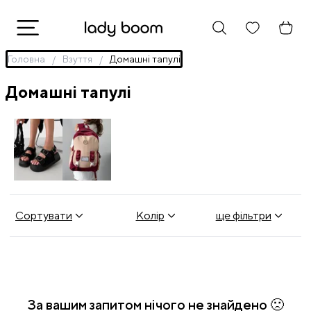
Головна
Взуття
Домашні тапулі
Домашні тапулі
Взуття
Рюкзаки
Сортувати
Колір
ще фільтри
За вашим запитом нічого не знайдено 🙁