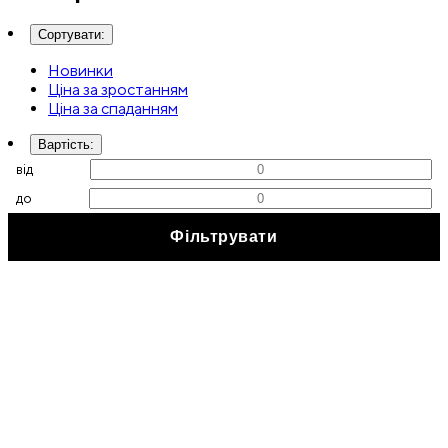
Сортувати
:
Новинки
Ціна за зростанням
Ціна за спаданням
Вартість
:
від
до
Фільтрувати