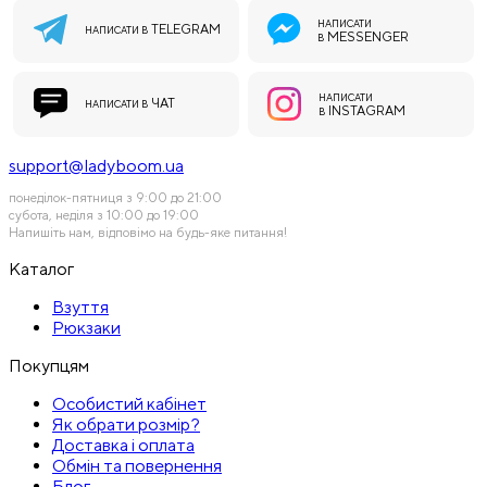
НАПИСАТИ
TELEGRAM
НАПИСАТИ В
MESSENGER
В
НАПИСАТИ
ЧАТ
НАПИСАТИ В
INSTAGRAM
В
support@ladyboom.ua
понеділок-пятниця з 9:00 до 21:00
субота, неділя з 10:00 до 19:00
Напишіть нам, відповімо на будь-яке питання!
Каталог
Взуття
Рюкзаки
Покупцям
Особистий кабінет
Як обрати розмір?
Доставка і оплата
Обмін та повернення
Блог