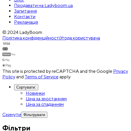
Продавати на Ladyboom.ua
Запитання
Контакти
Рекламація
© 2024 LadyBoom
Політика конфіденційності
Угода користувача
This site is protected by reCAPTCHA and the Google
Privacy
Policy
and
Terms of Service
apply.
Сортувати
:
Новинки
Ціна за зростанням
Ціна за спаданням
Скинути
Фільтрувати
Фільтри