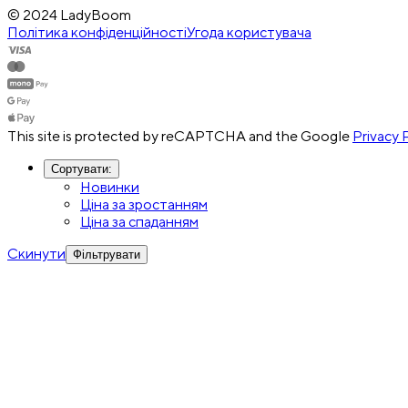
© 2024 LadyBoom
Політика конфіденційності
Угода користувача
This site is protected by reCAPTCHA and the Google
Privacy 
Сортувати
:
Новинки
Ціна за зростанням
Ціна за спаданням
Скинути
Фільтрувати