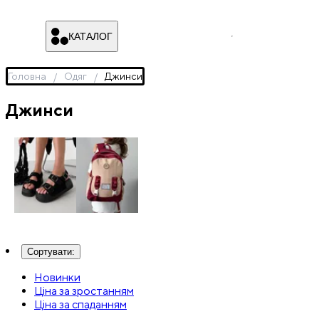
КАТАЛОГ
Головна
Одяг
Джинси
Джинси
Взуття
Рюкзаки
Сортувати
:
Новинки
Ціна за зростанням
Ціна за спаданням