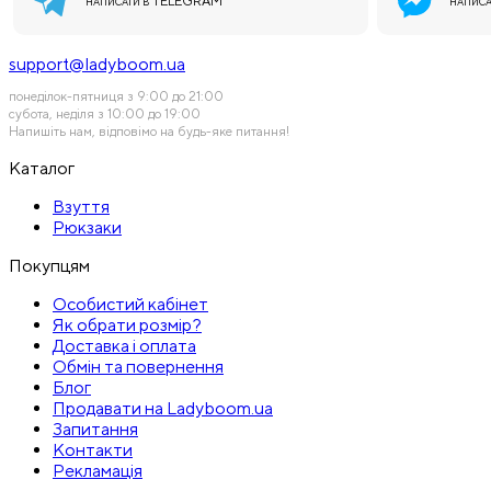
TELEGRAM
НАПИСАТИ В
НАПИСА
support@ladyboom.ua
понеділок-пятниця з 9:00 до 21:00
субота, неділя з 10:00 до 19:00
Напишіть нам, відповімо на будь-яке питання!
Каталог
Взуття
Рюкзаки
Покупцям
Особистий кабінет
Як обрати розмір?
Доставка і оплата
Обмін та повернення
Блог
Продавати на Ladyboom.ua
Запитання
Контакти
Рекламація