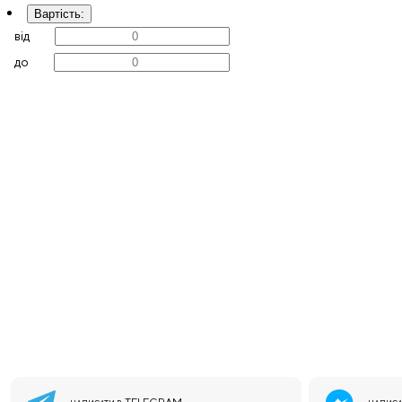
Вартість
:
від
до