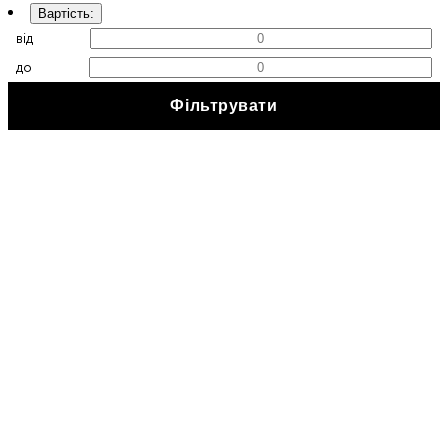
Вартість
:
від
до
Фільтрувати