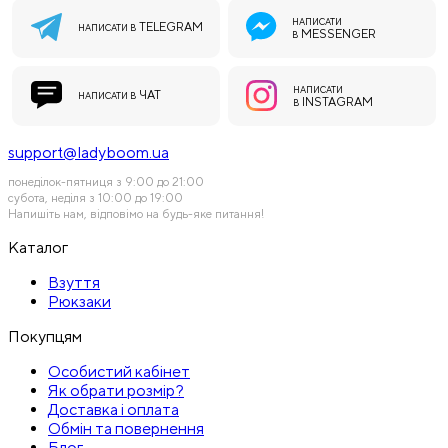
НАПИСАТИ
TELEGRAM
НАПИСАТИ В
MESSENGER
В
НАПИСАТИ
ЧАТ
НАПИСАТИ В
INSTAGRAM
В
support@ladyboom.ua
понеділок-пятниця з 9:00 до 21:00
субота, неділя з 10:00 до 19:00
Напишіть нам, відповімо на будь-яке питання!
Каталог
Взуття
Рюкзаки
Покупцям
Особистий кабінет
Як обрати розмір?
Доставка і оплата
Обмін та повернення
Блог