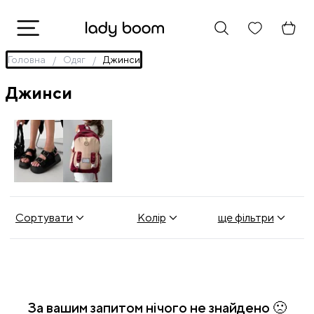
Головна
Одяг
Джинси
Джинси
Взуття
Рюкзаки
Сортувати
Колір
ще фільтри
За вашим запитом нічого не знайдено 🙁