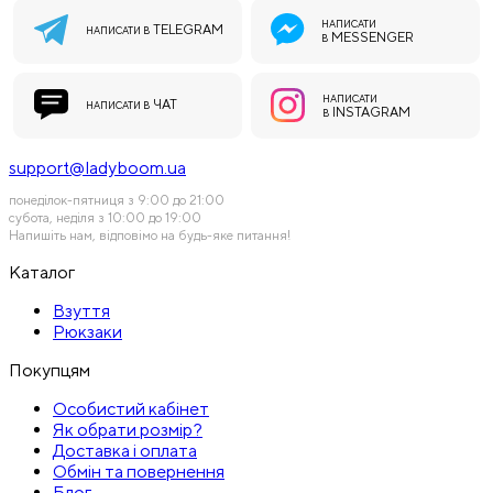
НАПИСАТИ
TELEGRAM
НАПИСАТИ В
MESSENGER
В
НАПИСАТИ
ЧАТ
НАПИСАТИ В
INSTAGRAM
В
support@ladyboom.ua
понеділок-пятниця з 9:00 до 21:00
субота, неділя з 10:00 до 19:00
Напишіть нам, відповімо на будь-яке питання!
Каталог
Взуття
Рюкзаки
Покупцям
Особистий кабінет
Як обрати розмір?
Доставка і оплата
Обмін та повернення
Блог