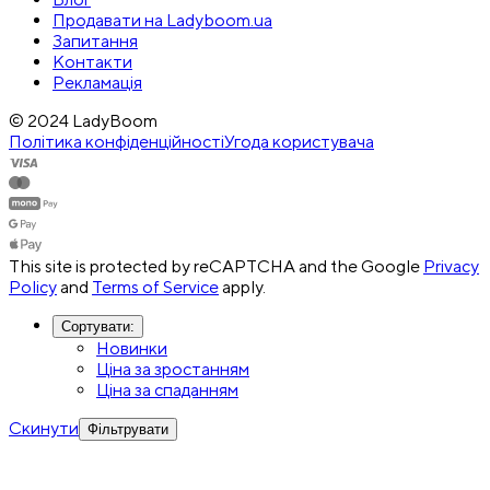
Продавати на Ladyboom.ua
Запитання
Контакти
Рекламація
© 2024 LadyBoom
Політика конфіденційності
Угода користувача
This site is protected by reCAPTCHA and the Google
Privacy
Policy
and
Terms of Service
apply.
Сортувати
:
Новинки
Ціна за зростанням
Ціна за спаданням
Скинути
Фільтрувати