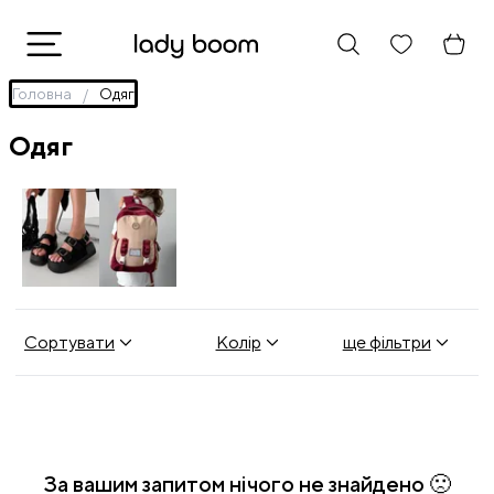
Головна
Одяг
Одяг
Взуття
Рюкзаки
Сортувати
Колір
ще фільтри
За вашим запитом нічого не знайдено 🙁