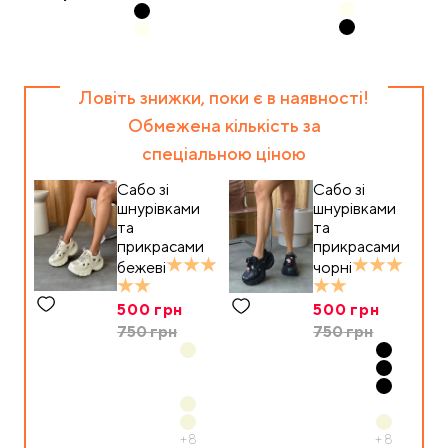
Ловіть знижки, поки є в наявності!
Обмежена кількість за
спеціальною ціною
Сабо зі
Сабо зі
шнурівками
шнурівками
та
та
прикрасами
прикрасами
бежеві
чорні
500
грн
500
грн
750
грн
750
грн
+
8
+
8