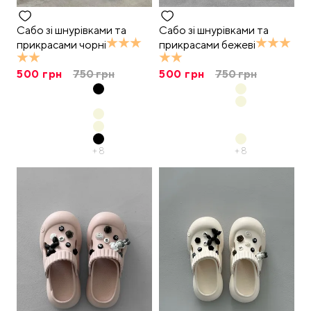
Сабо зі шнурівками та
Сабо зі шнурівками та
прикрасами чорні
прикрасами бежеві
500
грн
750
грн
500
грн
750
грн
+
8
+
8