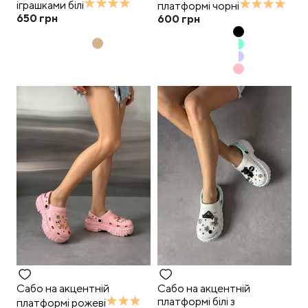
іграшками білі
платформі чорні
650
грн
600
грн
Сабо на акцентній
Сабо на акцентній
платформі білі з
платформі рожеві