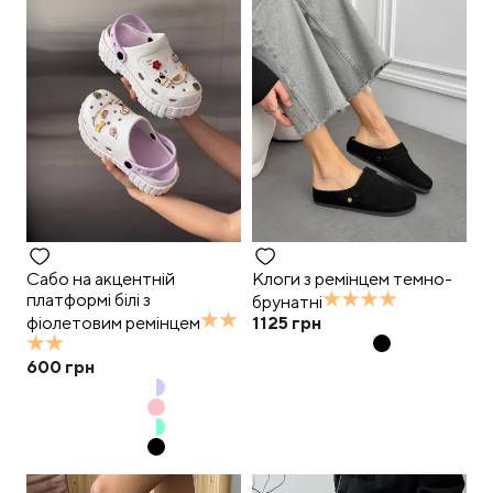
Сабо на акцентній
Клоги з ремінцем темно-
платформі білі з
брунатні
фіолетовим ремінцем
1125
грн
600
грн