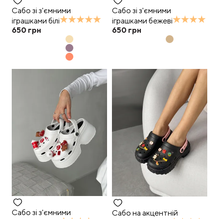
Сабо зі з'ємними
Сабо зі з'ємними
іграшками білі
іграшками бежеві
650
грн
650
грн
Сабо зі з'ємними
Сабо на акцентній