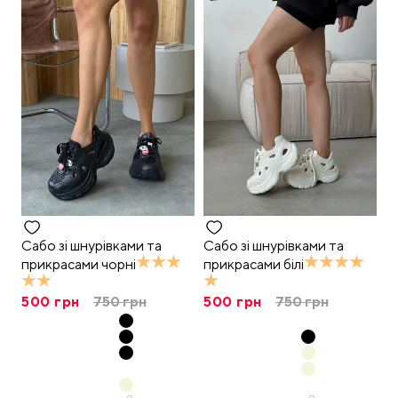
Сабо зі шнурівками та
Сабо зі шнурівками та
прикрасами чорні
прикрасами білі
500
грн
750
грн
500
грн
750
грн