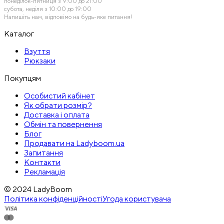
понеділок-пятниця з 9:00 до 21:00
субота, неділя з 10:00 до 19:00
Напишіть нам, відповімо на будь-яке питання!
Каталог
Взуття
Рюкзаки
Покупцям
Особистий кабінет
Як обрати розмір?
Доставка і оплата
Обмін та повернення
Блог
Продавати на Ladyboom.ua
Запитання
Контакти
Рекламація
© 2024 LadyBoom
Політика конфіденційності
Угода користувача