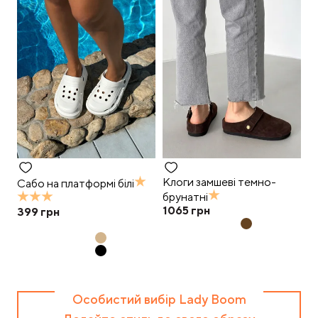
Клоги замшеві темно-
Сабо на платформі білі
брунатні
1065
грн
399
грн
Особистий вибір Lady Boom