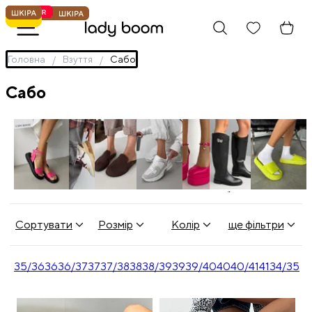
Головна
Взуття
Сабо
Сабо
Босоніжки
Кеди
Лофери
Кросівки
Туфлі
Чоботи
Шльопанці
Сортувати
Розмір
Колір
ще фільтри
35/36
36
36/37
37
37/38
38
38/39
39
39/40
40
40/41
41
34/35