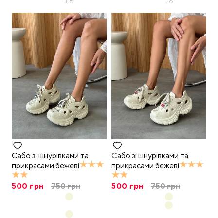
+
8
+
8
Сабо зі шнурівками та
Сабо зі шнурівками та
прикрасами бежеві
прикрасами бежеві
500
грн
750
грн
500
грн
750
грн