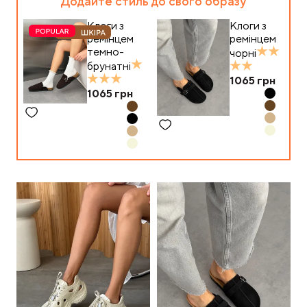
Додайте стиль до свого образу
Клоги з
Клоги з
ремінцем
ремінцем
темно-
чорні
брунатні
1065
грн
1065
грн