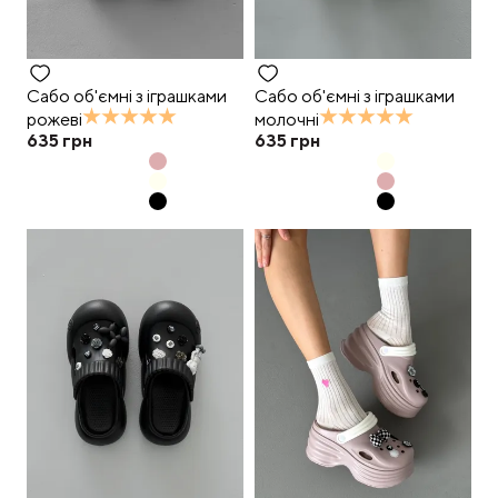
Сабо об'ємні з іграшками
Сабо об'ємні з іграшками
рожеві
молочні
635
грн
635
грн