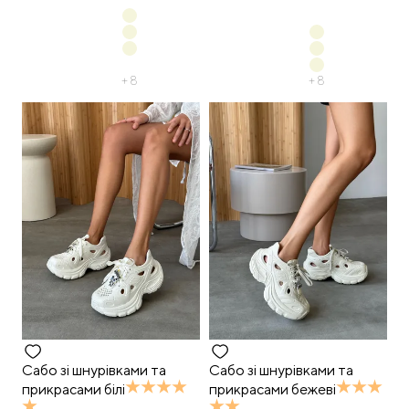
+
8
+
8
Сабо зі шнурівками та
Сабо зі шнурівками та
прикрасами білі
прикрасами бежеві