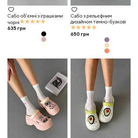
Сабо об'ємні з іграшками
Сабо з рельєфним
дизайном темно-бузкові
чорні
635
грн
650
грн