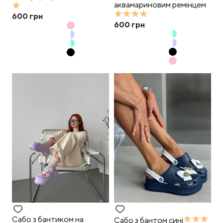
аквамариновим ремінцем
600
грн
600
грн
Сабо з бантиком на
Сабо з бантом сині