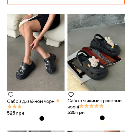
Сабо з мʼякими іграшками
Сабо з дизайном чорні
чорні
525
грн
525
грн