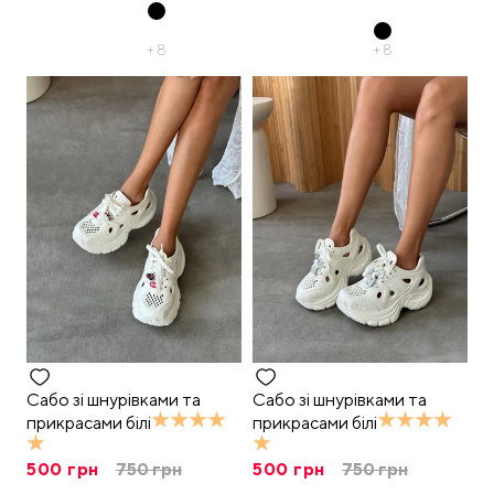
+
8
+
8
Сабо зі шнурівками та
Сабо зі шнурівками та
прикрасами білі
прикрасами білі
500
грн
750
грн
500
грн
750
грн