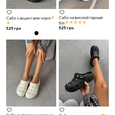
Сабо на високій підошві
Сабо з акцентами чорні
білі
525
грн
525
грн