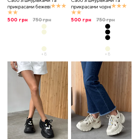
Сабо зі шнурівками та
Сабо зі шнурівками та
прикрасами бежеві
прикрасами чорні
500
грн
750
грн
500
грн
750
грн
+
8
+
8