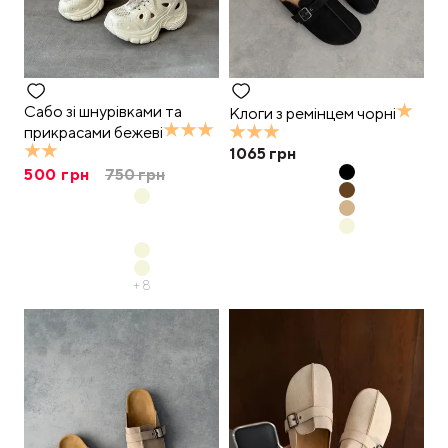
Сабо зі шнурівками та
Клоги з ремінцем чорні
прикрасами бежеві
1065
грн
500
грн
750
грн
+
8