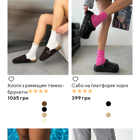
Клоги з ремінцем темно-
Сабо на платформі чорні
брунатні
1065
грн
399
грн