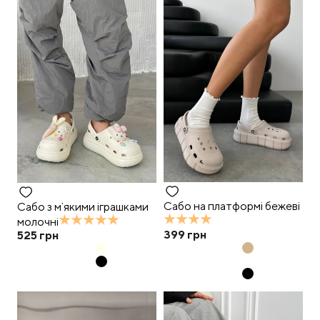
Сабо на платформі бежеві
Сабо з мʼякими іграшками
молочні
399
грн
525
грн