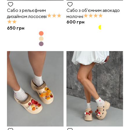
Сабо з рельєфним
Сабо з об'ємним авокадо
дизайном лососеві
молочні
600
грн
650
грн