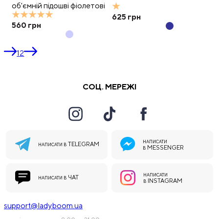
об'ємній підошві фіолетові
625
грн
560
грн
1
2
СОЦ. МЕРЕЖІ
НАПИСАТИ
TELEGRAM
НАПИСАТИ В
MESSENGER
В
НАПИСАТИ
ЧАТ
НАПИСАТИ В
INSTAGRAM
В
support@ladyboom.ua