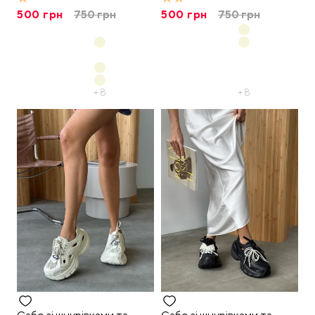
500
грн
750
грн
500
грн
750
грн
+
8
+
8