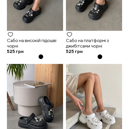
Сабо на високій підошві
Сабо на платформі з
чорні
джибітсами чорні
525
грн
525
грн