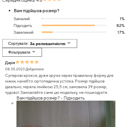
Середня оцінка:
4.8
Вам підійшов розмір?
Замалий
1
%
Підходить
82
%
Завеликий
17
%
Сортувати
: 
За релевантністю
Фільтрувати
Дарія
08.05.2023
Добропілля
Суперові крокси, дуже зручні через правильну форму для
ніжки, начебто ортопедична устілка. Розмір підійшов
ідеально, міряла лінійкою 25,5 см, замовила 39 розмір,
чудово! Замовляйте саме цю модельку, не пошкодуєте.
Вам підійшов розмір?
-
Підходить