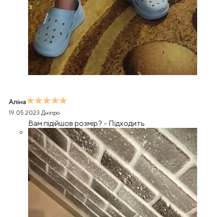
Аліна
19.05.2023
Дніпро
Вам підійшов розмір?
-
Підходить