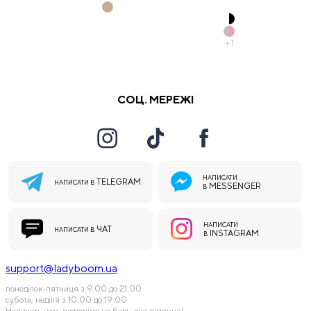
+
1
СОЦ. МЕРЕЖІ
НАПИСАТИ
TELEGRAM
НАПИСАТИ В
MESSENGER
В
НАПИСАТИ
ЧАТ
НАПИСАТИ В
INSTAGRAM
В
support@ladyboom.ua
понеділок-пятниця з 9:00 до 21:00
субота, неділя з 10:00 до 19:00