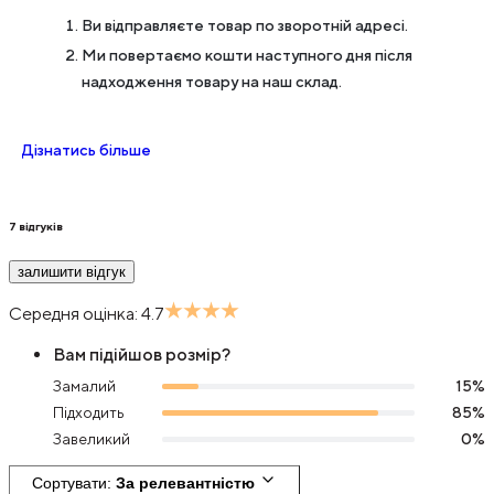
Ви відправляєте товар по зворотній адресі.
Ми повертаємо кошти наступного дня після
надходження товару на наш склад.
Дізнатись більше
7
відгуків
залишити відгук
Середня оцінка:
4.7
Вам підійшов розмір?
Замалий
15
%
Підходить
85
%
Завеликий
0
%
Сортувати
: 
За релевантністю