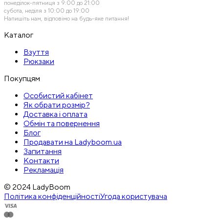
понеділок-пятниця з 9:00 до 21:00
субота, неділя з 10:00 до 19:00
Напишіть нам, відповімо на будь-яке питання!
Каталог
Взуття
Рюкзаки
Покупцям
Особистий кабінет
Як обрати розмір?
Доставка і оплата
Обмін та повернення
Блог
Продавати на Ladyboom.ua
Запитання
Контакти
Рекламація
© 2024 LadyBoom
Політика конфіденційності
Угода користувача