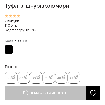
Туфлі зі шнурівкою чорні
7
відгуків
1105
грн
Код товару:
15880
Колір
: Чорний
Розмір
36
37
38
39
40
41
НЕМАЄ В НАЯВНОСТІ