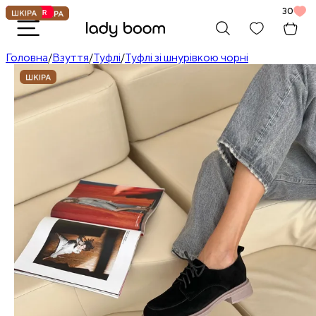
30
Головна
/
Взуття
/
Туфлі
/
Туфлі зі шнурівкою чорні