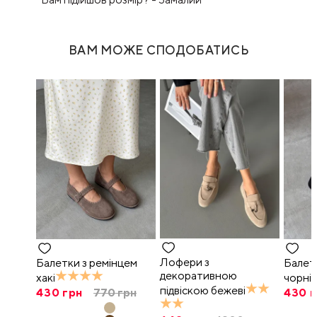
ВАМ МОЖЕ СПОДОБАТИСЬ
Лофери з
Балетки з ремінцем
Балет
декоративною
хакі
чорні
підвіскою бежеві
430
грн
770
грн
430
г