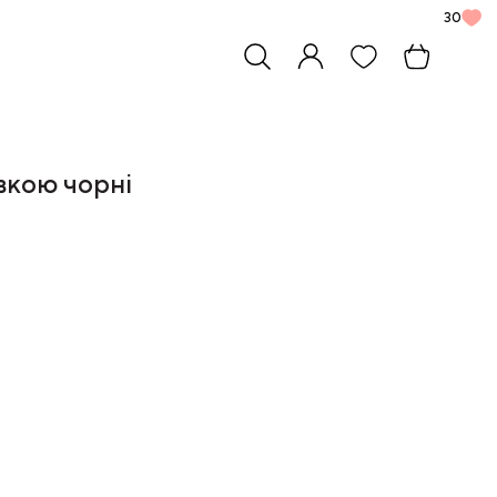
30
івкою чорні