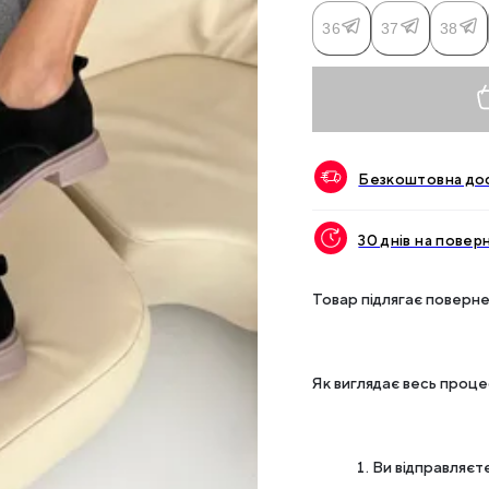
36
37
38
Безкоштовна дос
30 днів на повер
Товар підлягає поверне
Як виглядає весь проц
Ви відправляєте