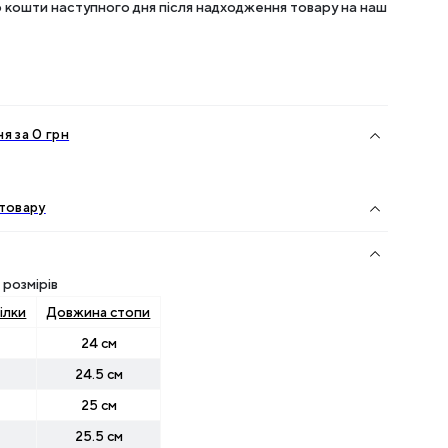
кошти наступного дня після надходження товару на наш
я за 0 грн
товару
розмірів
ілки
Довжина стопи
24 см
24.5 см
25 см
25.5 см