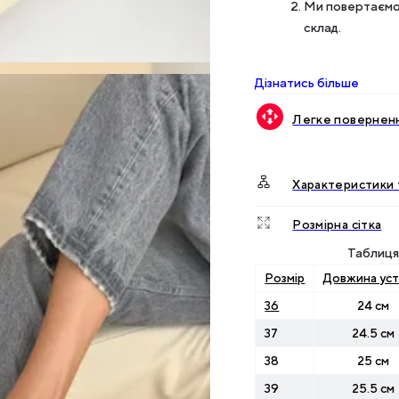
Ми повертаємо 
склад.
Дізнатись більше
Легке поверненн
Характеристики 
Розмірна сітка
Таблиця 
Розмір
Довжина уст
36
24 см
37
24.5 см
38
25 см
39
25.5 см