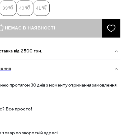
39
40
41
НЕМАЄ В НАЯВНОСТІ
тавка від
2500
грн.
нення
нню протягом 30 днів з моменту отримання замовлення.
ес? Все просто!
 товар по зворотній адресі.