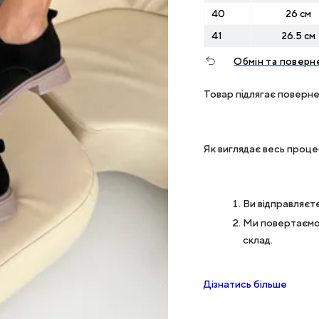
40
26 см
41
26.5 см
Обмін та поверн
Товар підлягає поверне
Як виглядає весь проц
Ви відправляєте
Ми повертаємо 
склад.
Дізнатись більше