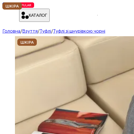
КАТАЛОГ
Головна
/
Взуття
/
Туфлі
/
Туфлі зі шнурівкою чорні