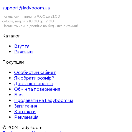
support@ladyboom.ua
понеділок-пятниця з 9:00 до 21:00
субота, неділя з 10:00 до 19:00
Напишіть нам, відповімо на будь-яке питання!
Каталог
Взуття
Рюкзаки
Покупцям
Особистий кабінет
Як обрати розмір?
Доставка і оплата
Обмін та повернення
Блог
Продавати на Ladyboom.ua
Запитання
Контакти
Рекламація
© 2024 LadyBoom