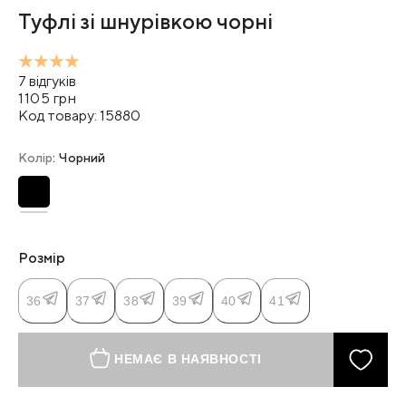
Туфлі зі шнурівкою чорні
7
відгуків
1105
грн
Код товару:
15880
Колір
: Чорний
Розмір
36
37
38
39
40
41
НЕМАЄ В НАЯВНОСТІ