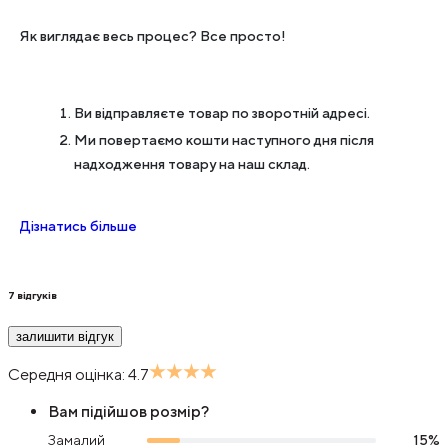
Як виглядає весь процес? Все просто!
Ви відправляєте товар по зворотній адресі.
Ми повертаємо кошти наступного дня після
надходження товару на наш склад.
Дізнатись більше
7
відгуків
залишити відгук
Середня оцінка:
4.7
Вам підійшов розмір?
Замалий
15
%