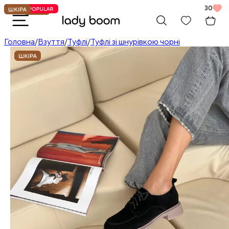
30
Головна
/
Взуття
/
Туфлі
/
Туфлі зі шнурівкою чорні