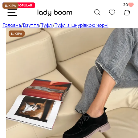
30
Головна
/
Взуття
/
Туфлі
/
Туфлі зі шнурівкою чорні