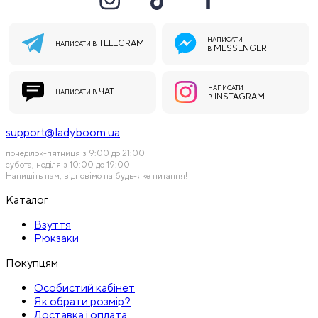
НАПИСАТИ
TELEGRAM
НАПИСАТИ В
MESSENGER
В
НАПИСАТИ
ЧАТ
НАПИСАТИ В
INSTAGRAM
В
support@ladyboom.ua
понеділок-пятниця з 9:00 до 21:00
субота, неділя з 10:00 до 19:00
Напишіть нам, відповімо на будь-яке питання!
Каталог
Взуття
Рюкзаки
Покупцям
Особистий кабінет
Як обрати розмір?
Доставка і оплата