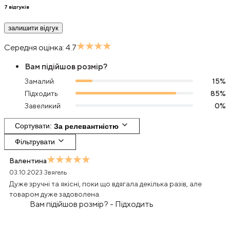
7
відгуків
залишити відгук
Середня оцінка:
4.7
Вам підійшов розмір?
Замалий
15
%
Підходить
85
%
Завеликий
0
%
Сортувати
: 
За релевантністю
Фільтрувати
Валентина
03.10.2023
Звягель
Дуже зручні та якісні, поки що вдягала декілька разів, але
товаром дуже задоволена.
Вам підійшов розмір?
-
Підходить