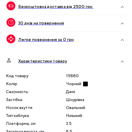
Безкоштовна доставка від
2500
грн.
30 днів на повернення
Легке повернення за 0 грн
Характеристики товару
Код товару:
15880
Колір
:
Чорний
Сезонність
:
Демі
Застібка
:
Шнурівка
Носок взуття
:
Овальний
Тип каблука
:
Низький
Платформа, см
:
3.5
Загальна висота, см
:
8.5