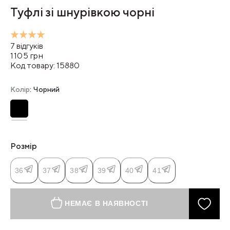
Туфлі зі шнурівкою чорні
7
відгуків
1105
грн
Код товару:
15880
Колір
: Чорний
Розмір
36
37
38
39
40
41
НЕМАЄ В НАЯВНОСТІ