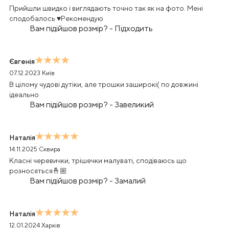
Прийшли швидко і виглядають точно так як на фото. Мені
сподобалось ♥️Рекомендую
Вам підійшов розмір?
-
Підходить
Євгенія
07.12.2023
Київ
В цілому чудові дутіки, але трошки заширокі( по довжині
ідеально
Вам підійшов розмір?
-
Завеликий
Наталія
14.11.2025
Сквира
Класні черевички, трішечки малуваті, сподіваюсь що
розносяться🤞🏼
Вам підійшов розмір?
-
Замалий
Наталія
12.01.2024
Харків