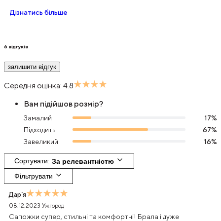
Дізнатись більше
6
відгуків
залишити відгук
Середня оцінка:
4.8
Вам підійшов розмір?
Замалий
17
%
Підходить
67
%
Завеликий
16
%
Сортувати
: 
За релевантністю
Фільтрувати
Дар`я
08.12.2023
Ужгород
Сапожки супер, стильні та комфортні! Брала і дуже