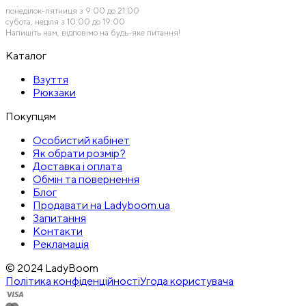
понеділок-пятниця з 9:00 до 21:00
субота, неділя з 10:00 до 19:00
Напишіть нам, відповімо на будь-яке питання!
Каталог
Взуття
Рюкзаки
Покупцям
Особистий кабінет
Як обрати розмір?
Доставка і оплата
Обмін та повернення
Блог
Продавати на Ladyboom.ua
Запитання
Контакти
Рекламація
© 2024 LadyBoom
Політика конфіденційності
Угода користувача