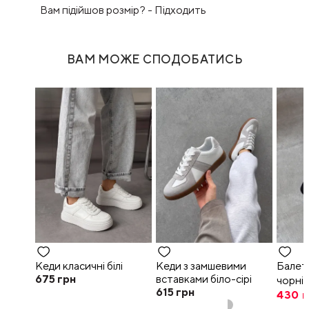
Вам підійшов розмір?
-
Підходить
ВАМ МОЖЕ СПОДОБАТИСЬ
Кеди класичні білі
Кеди з замшевими
Балет
675
грн
вставками біло-сірі
чорні
615
грн
430
г