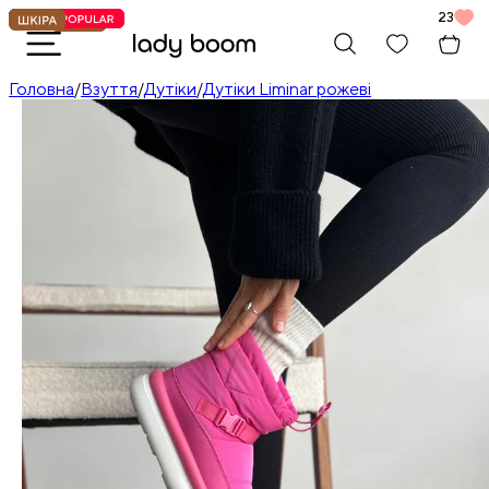
23
Головна
/
Взуття
/
Дутіки
/
Дутіки Liminar рожеві