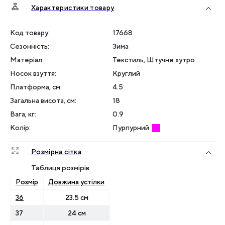
Характеристики товару
Код товару:
17668
Сезонність
:
Зима
Матеріал
:
Текстиль, Штучне хутро
Носок взуття
:
Круглий
Платформа, см
:
4.5
Загальна висота, см
:
18
Вага, кг
:
0.9
Колір
:
Пурпурний
Розмірна сітка
Таблиця розмірів
Розмір
Довжина устілки
36
23.5 см
37
24 см