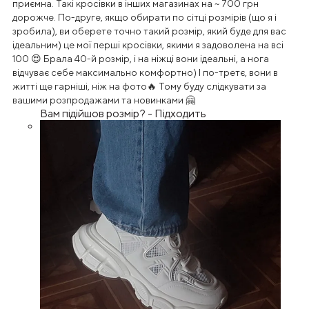
приємна. Такі кросівки в інших магазинах на ~ 700 грн
дорожче. По-друге, якщо обирати по сітці розмірів (що я і
зробила), ви оберете точно такий розмір, який буде для вас
ідеальним) це мої перші кросівки, якими я задоволена на всі
100 😍 Брала 40-й розмір, і на ніжці вони ідеальні, а нога
відчуває себе максимально комфортно) І по-третє, вони в
житті ще гарніші, ніж на фото🔥 Тому буду слідкувати за
вашими розпродажами та новинками 🤗
Вам підійшов розмір?
-
Підходить