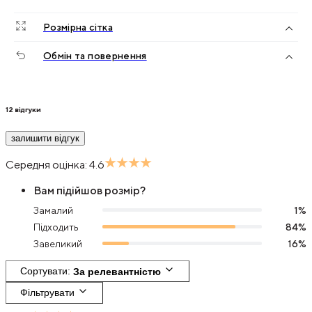
Розмірна сітка
Обмін та повернення
12
відгуки
залишити відгук
Середня оцінка:
4.6
Вам підійшов розмір?
Замалий
1
%
Підходить
84
%
Завеликий
16
%
Сортувати
: 
За релевантністю
Фільтрувати