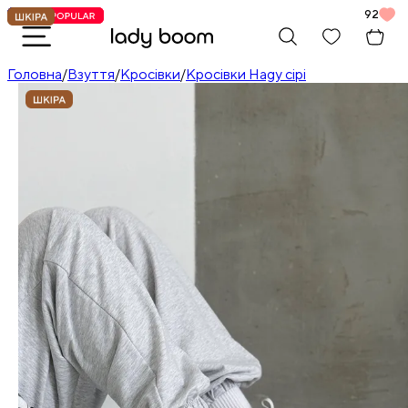
92
Головна
/
Взуття
/
Кросівки
/
Кросівки Hagy сірі