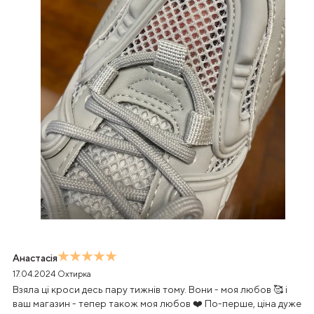
Анастасія
17.04.2024
Охтирка
Взяла ці кроси десь пару тижнів тому. Вони - моя любов 🥰 і
ваш магазин - тепер також моя любов ❤️ По-перше, ціна дуже