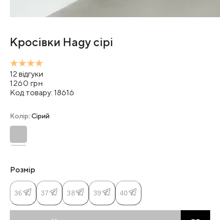
Кросівки Hagy сірі
12
відгуки
1260
грн
Код товару:
18616
Колір
: Сірий
Розмір
36
37
38
39
40