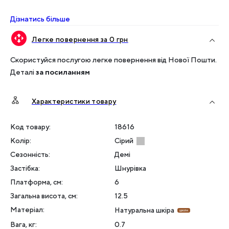
Дізнатись більше
Легке повернення за 0 грн
Скористуйся послугою легке повернення від Нової Пошти.
Деталі
за посиланням
Характеристики товару
Код товару:
18616
Колір
:
Сірий
Сезонність
:
Демі
Застібка
:
Шнурівка
Платформа, см
:
6
Загальна висота, см
:
12.5
Матеріал
:
Натуральна шкіра
Вага, кг
:
0.7