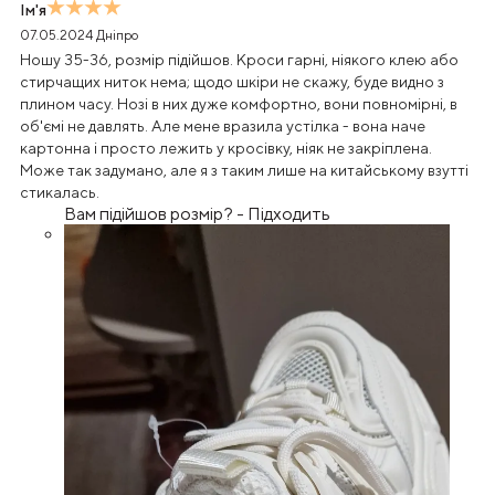
Ім'я
07.05.2024
Дніпро
Ношу 35-36, розмір підійшов. Кроси гарні, ніякого клею або
стирчащих ниток нема; щодо шкіри не скажу, буде видно з
плином часу. Нозі в них дуже комфортно, вони повномірні, в
об'ємі не давлять. Але мене вразила устілка - вона наче
картонна і просто лежить у кросівку, ніяк не закріплена.
Може так задумано, але я з таким лише на китайському взутті
стикалась.
Вам підійшов розмір?
-
Підходить