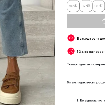
36
37
38
Безкоштовна дос
30 днів на повер
Товар підлягає поверне
Як виглядає весь проц
Ви відправляєте