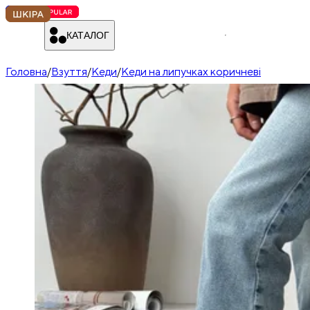
КАТАЛОГ
Головна
/
Взуття
/
Кеди
/
Кеди на липучках коричневі