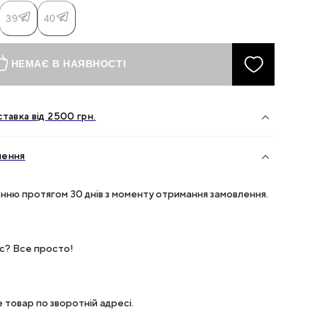
39
40
НЕМАЄ В НАЯВНОСТІ
тавка від
2500
грн.
нення
нню протягом 30 днів з моменту отримання замовлення.
ес? Все просто!
 товар по зворотній адресі.