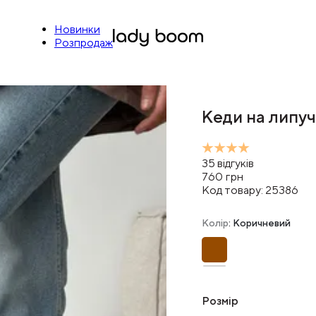
Новинки
Розпродаж
Кеди на липуч
35
відгуків
760
грн
Код товару:
25386
Колір
: Коричневий
Розмір