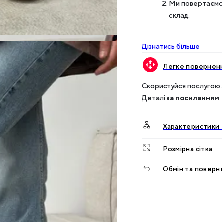
Ми повертаємо 
склад.
Дізнатись більше
Легке поверненн
Скористуйся послугою 
Деталі
за посиланням
Характеристики 
Розмірна сітка
Обмін та поверн