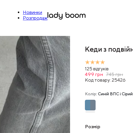
Новинки
Розпродаж
Кеди з подвій
125
відгуків
499
грн
745
грн
Код товару:
25426
Колір
: Синій ВПС і Сір
Розмір