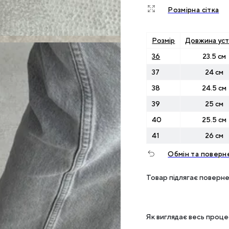
Розмірна сітка
Розмір
Довжина уст
36
23.5 см
37
24 см
38
24.5 см
39
25 см
40
25.5 см
41
26 см
Обмін та поверн
Товар підлягає поверне
Як виглядає весь проц