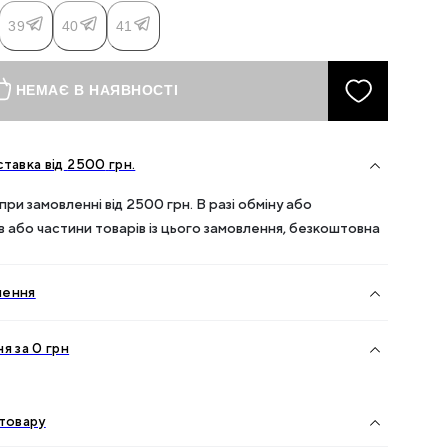
39
40
41
НЕМАЄ В НАЯВНОСТІ
тавка від
2500
грн.
ри замовленні від
2500
грн. В разі обміну або
ів або частини товарів із цього замовлення, безкоштовна
нення
я за 0 грн
товару