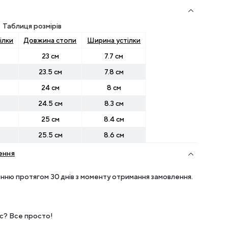
Таблиця розмірів
ілки
Довжина стопи
Ширина устілки
23 см
7.7 см
23.5 см
7.8 см
24 см
8 см
24.5 см
8.3 см
25 см
8.4 см
25.5 см
8.6 см
ення
нню протягом 30 днів з моменту отримання замовлення.
ес? Все просто!