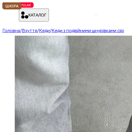
КАТАЛОГ
Головна
/
Взуття
/
Кеди
/
Кеди з подвійними шнурівками сірі