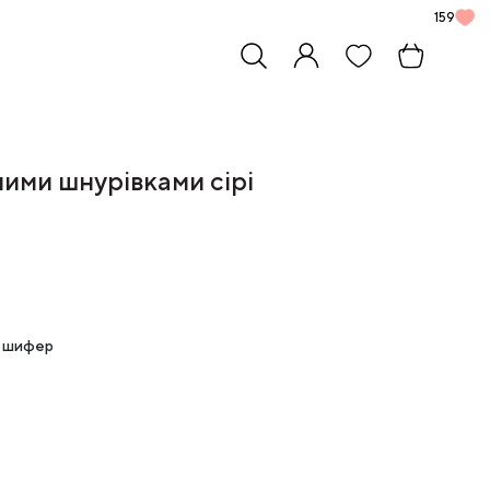
159
ними шнурівками сірі
ий шифер