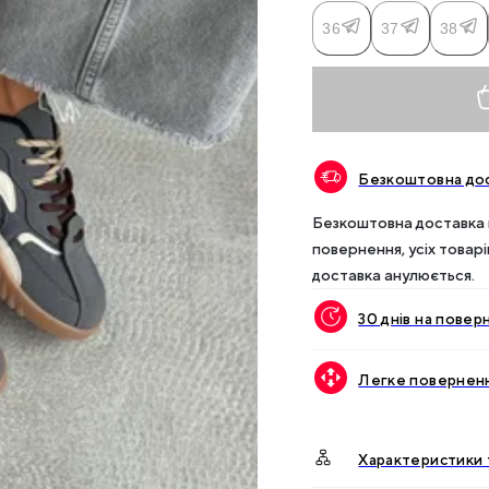
36
37
38
Безкоштовна дос
Безкоштовна доставка п
повернення, усіх товар
доставка анулюється.
30 днів на повер
Легке поверненн
Характеристики 