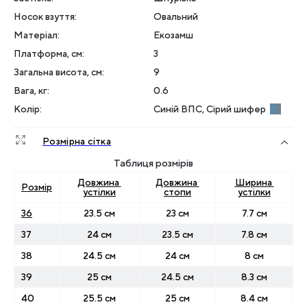
Носок взуття
:
Овальний
Матеріал
:
Екозамш
Платформа, см
:
3
Загальна висота, см
:
9
Вага, кг
:
0.6
Колір
:
Синій ВПС, Сірий шифер
Розмірна сітка
Таблиця розмірів
Довжина 
Довжина 
Ширина 
Розмір
устілки
стопи
устілки
36
23.5 см
23 см
7.7 см
37
24 см
23.5 см
7.8 см
38
24.5 см
24 см
8 см
39
25 см
24.5 см
8.3 см
40
25.5 см
25 см
8.4 см