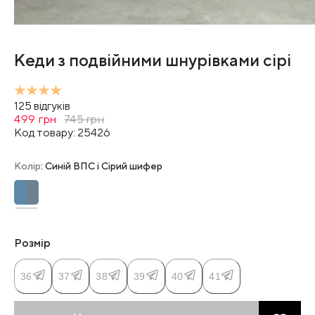
Кеди з подвійними шнурівками сірі
125
відгуків
499
грн
745
грн
Код товару:
25426
Колір
: Синій ВПС і Сірий шифер
Розмір
36
37
38
39
40
41