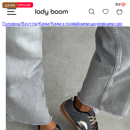
159
Головна
/
Взуття
/
Кеди
/
Кеди з подвійними шнурівками сірі