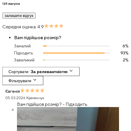
125
відгуків
залишити відгук
Середня оцінка:
4.9
Вам підійшов розмір?
Замалий
6
%
Підходить
93
%
Завеликий
2
%
Сортувати
: 
За релевантністю
Фільтрувати
Євгенія
05.03.2026
Кременчук
Вам підійшов розмір?
-
Підходить