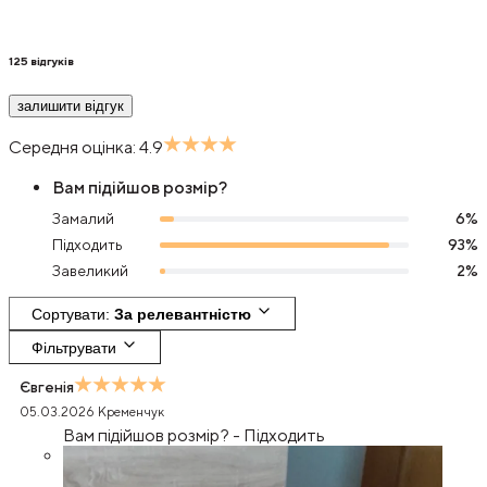
125
відгуків
залишити відгук
Середня оцінка:
4.9
Вам підійшов розмір?
Замалий
6
%
Підходить
93
%
Завеликий
2
%
Сортувати
: 
За релевантністю
Фільтрувати
Євгенія
05.03.2026
Кременчук
Вам підійшов розмір?
-
Підходить