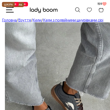
159
Головна
/
Взуття
/
Кеди
/
Кеди з подвійними шнурівками сірі