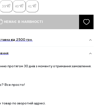
39
40
41
НЕМАЄ В НАЯВНОСТІ
тавка від
2500
грн.
нення
нню протягом 30 днів з моменту отримання замовлення.
ес? Все просто!
 товар по зворотній адресі.