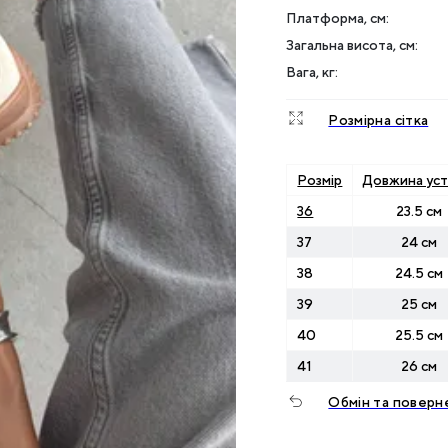
Платформа, см
:
Загальна висота, см
:
Вага, кг
:
Розмірна сітка
Розмір
Довжина уст
36
23.5 см
37
24 см
38
24.5 см
39
25 см
40
25.5 см
41
26 см
Обмін та поверн