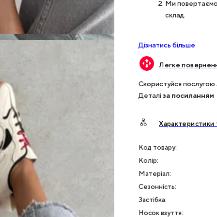
Ми повертаємо 
склад.
Дізнатись більше
Легке поверненн
Скористуйся послугою 
Деталі
за посиланням
Характеристики 
Код товару:
Колір
:
Матеріал
:
Сезонність
:
Застібка
:
Носок взуття
: