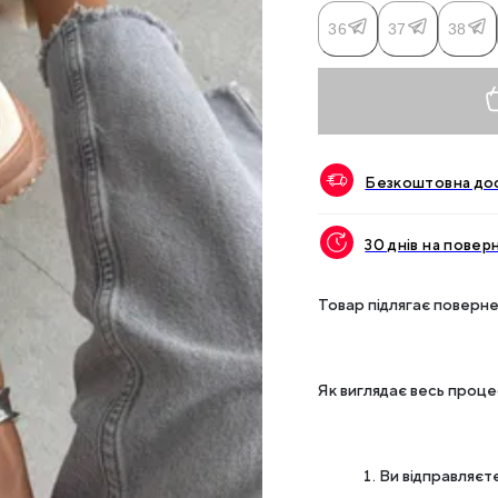
36
37
38
Безкоштовна дос
30 днів на повер
Товар підлягає поверне
Як виглядає весь проц
Ви відправляєте