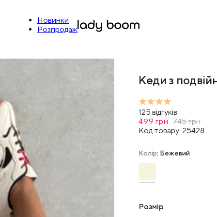
Новинки
Розпродаж
Кеди з подвій
125
відгуків
499
грн
745
грн
Код товару:
25428
Колір
: Бежевий
Розмір