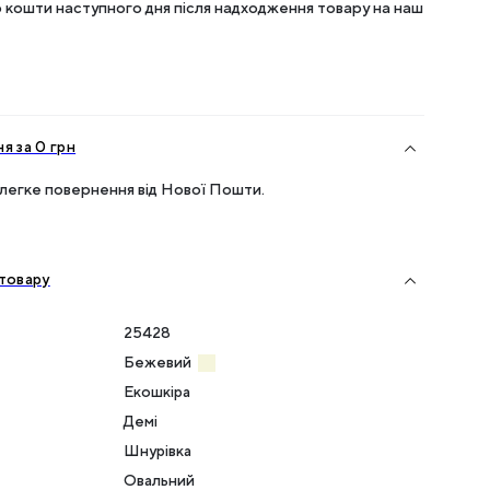
кошти наступного дня після надходження товару на наш
я за 0 грн
легке повернення від Нової Пошти.
товару
25428
Бежевий
Екошкіра
Демі
Шнурівка
Овальний