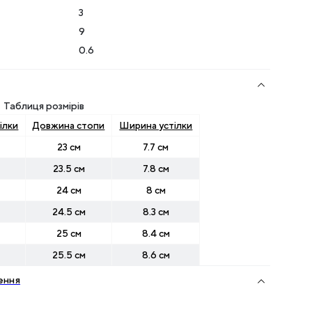
3
9
0.6
Таблиця розмірів
ілки
Довжина стопи
Ширина устілки
23 см
7.7 см
23.5 см
7.8 см
24 см
8 см
24.5 см
8.3 см
25 см
8.4 см
25.5 см
8.6 см
ення