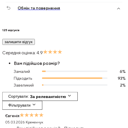
Обмін та повернення
125
відгуків
залишити відгук
Середня оцінка:
4.9
Вам підійшов розмір?
Замалий
6
%
Підходить
93
%
Завеликий
2
%
Сортувати
: 
За релевантністю
Фільтрувати
Євгенія
05.03.2026
Кременчук