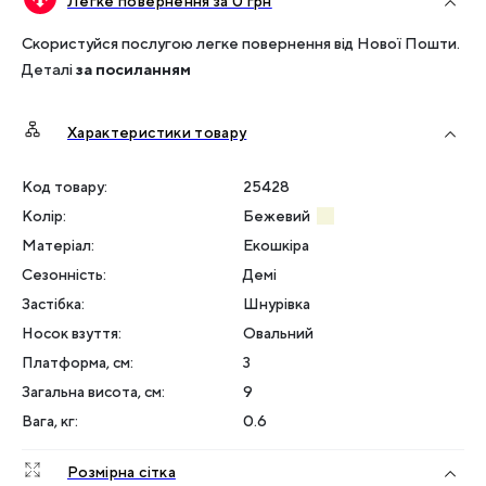
Легке повернення за 0 грн
Скористуйся послугою легке повернення від Нової Пошти.
Деталі
за посиланням
Характеристики товару
Код товару:
25428
Колір
:
Бежевий
Матеріал
:
Екошкіра
Сезонність
:
Демі
Застібка
:
Шнурівка
Носок взуття
:
Овальний
Платформа, см
:
3
Загальна висота, см
:
9
Вага, кг
:
0.6
Розмірна сітка