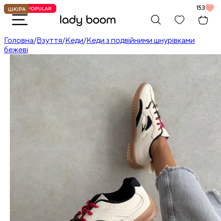
153
Головна
/
Взуття
/
Кеди
/
Кеди з подвійними шнурівками
бежеві