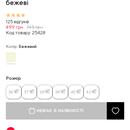
бежеві
125
відгуків
499
грн
745
грн
Код товару:
25428
Колір
: Бежевий
Розмір
36
37
38
39
40
41
НЕМАЄ В НАЯВНОСТІ