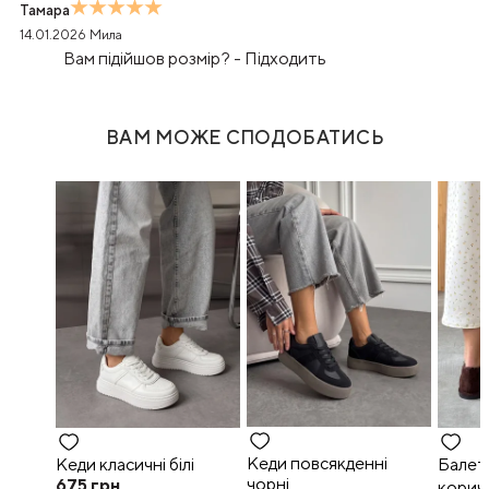
Тамара
14.01.2026
Мила
Вам підійшов розмір?
-
Підходить
ВАМ МОЖЕ СПОДОБАТИСЬ
Кеди повсякденні
Кеди класичні білі
Балет
чорні
675
грн
корич