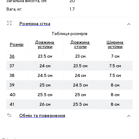
Загальна висота, см
:
20
Вага, кг
:
1.7
Розмірна сітка
Таблиця розмірів
Довжина 
Довжина 
Ширина 
Розмір
устілки
стопи
устілки
36
23.5 см
23 см
7 см
37
24 см
23.5 см
7.5 см
38
24.5 см
24 см
7.5 см
39
25 см
24.5 см
8 см
40
25.5 см
25 см
8 см
41
26 см
25.5 см
8 см
Обмін та повернення