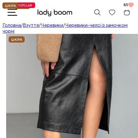
85
Головна
/
Взуття
/
Черевики
/
Черевики-челсі із замочком
чорні