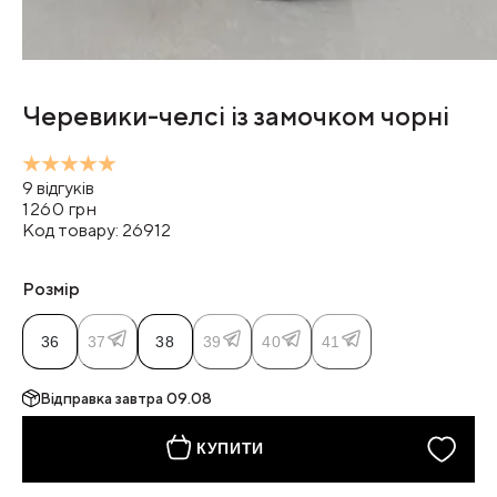
Черевики-челсі із замочком чорні
9
відгуків
1260
грн
Код товару:
26912
Розмір
36
37
38
39
40
41
Відправка
завтра 09.08
КУПИТИ