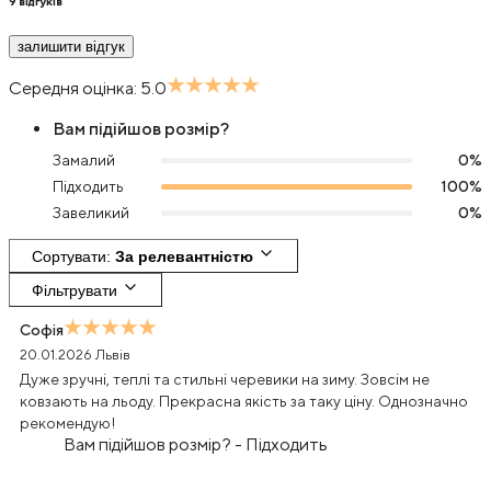
9
відгуків
залишити відгук
Середня оцінка:
5.0
Вам підійшов розмір?
Замалий
0
%
Підходить
100
%
Завеликий
0
%
Сортувати
: 
За релевантністю
Фільтрувати
Софія
20.01.2026
Львів
Дуже зручні, теплі та стильні черевики на зиму. Зовсім не
ковзають на льоду. Прекрасна якість за таку ціну. Однозначно
рекомендую!
Вам підійшов розмір?
-
Підходить