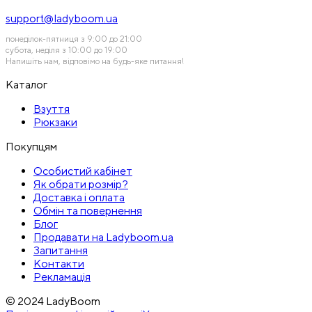
support@ladyboom.ua
понеділок-пятниця з 9:00 до 21:00
субота, неділя з 10:00 до 19:00
Напишіть нам, відповімо на будь-яке питання!
Каталог
Взуття
Рюкзаки
Покупцям
Особистий кабінет
Як обрати розмір?
Доставка і оплата
Обмін та повернення
Блог
Продавати на Ladyboom.ua
Запитання
Контакти
Рекламація
© 2024 LadyBoom