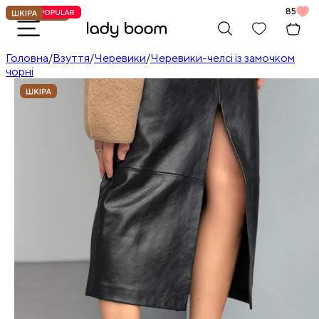
85
Головна
/
Взуття
/
Черевики
/
Черевики-челсі із замочком
чорні