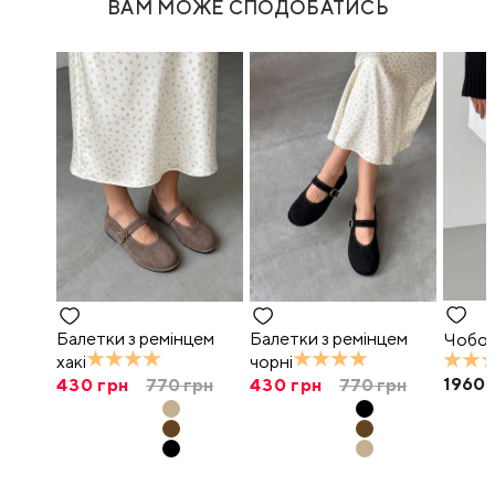
ВАМ МОЖЕ СПОДОБАТИСЬ
Балетки з ремінцем
Балетки з ремінцем
Чобот
хакі
чорні
1960
430
грн
770
грн
430
грн
770
грн