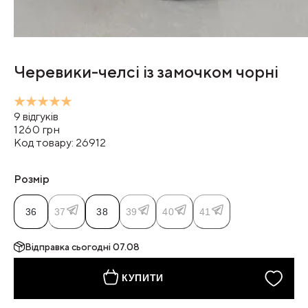
Черевики-челсі із замочком чорні
9
відгуків
1260
грн
Код товару:
26912
Розмір
36
37
38
39
40
41
Відправка
сьогодні 07.08
КУПИТИ