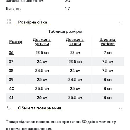
Загальна висота, см
:
20
Вага, кг
:
1.7
Розмірна сітка
Таблиця розмірів
Довжина 
Довжина 
Ширина 
Розмір
устілки
стопи
устілки
36
23.5 см
23 см
7 см
37
24 см
23.5 см
7.5 см
38
24.5 см
24 см
7.5 см
39
25 см
24.5 см
8 см
40
25.5 см
25 см
8 см
41
26 см
25.5 см
8 см
Обмін та повернення
Товар підлягає поверненню протягом 30 днів з моменту
отримання замовлення.