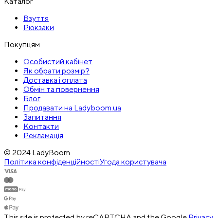
Каталог
Взуття
Рюкзаки
Покупцям
Особистий кабінет
Як обрати розмір?
Доставка і оплата
Обмін та повернення
Блог
Продавати на Ladyboom.ua
Запитання
Контакти
Рекламація
© 2024 LadyBoom
Політика конфіденційності
Угода користувача
This site is protected by reCAPTCHA and the Google
Privacy