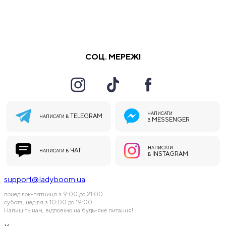
СОЦ. МЕРЕЖІ
НАПИСАТИ
TELEGRAM
НАПИСАТИ В
MESSENGER
В
НАПИСАТИ
ЧАТ
НАПИСАТИ В
INSTAGRAM
В
support@ladyboom.ua
понеділок-пятниця з 9:00 до 21:00
субота, неділя з 10:00 до 19:00
Напишіть нам, відповімо на будь-яке питання!