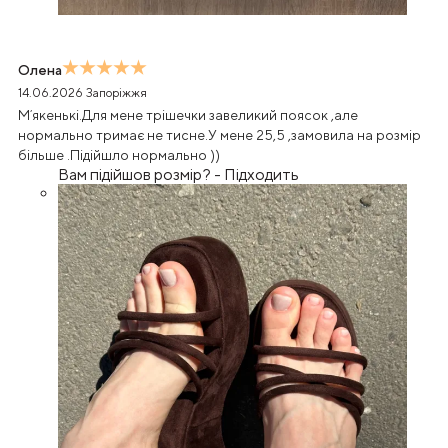
Олена
14.06.2026
Запоріжжя
Мʼякенькі.Для мене трішечки завеликий поясок ,але
нормально тримає не тисне.У мене 25,5 ,замовила на розмір
більше .Підійшло нормально ))
Вам підійшов розмір?
-
Підходить