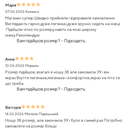
Марія
07.06.2026
Княжичі
Магазин супер.Швидко прийняли і відправили замовлення .
Виглядають гарно,дуже легенькі,дуже зручно сидять на ніжці
.Підійшли чітко по розміру,навіть на мою широку
ніжку.Рекомендую.
Вам підійшов розмір?
-
Підходить
Анна
10.06.2026
Моршин
Розмір підійшов, взагалі я ношу 38 але замовила 39 і він
якраз.Взуття легеньке,мягеньке і комфортне,якраз на літо те
що треба.
Вам підійшов розмір?
-
Підходить
Вікторія
14.06.2026
Могилів-Подільський
Ношу 38 розмір, але закінчила 39 і було в самий раз.Потрібно
замовляти на розмір більші