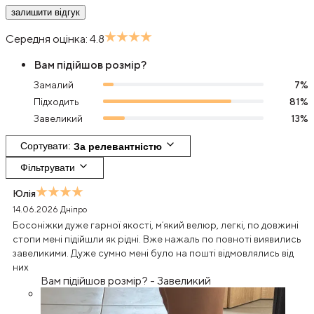
залишити відгук
Середня оцінка:
4.8
Вам підійшов розмір?
Замалий
7
%
Підходить
81
%
Завеликий
13
%
Сортувати
: 
За релевантністю
Фільтрувати
Юлія
14.06.2026
Дніпро
Босоніжки дуже гарної якості, мʼякий велюр, легкі, по довжині
стопи мені підійшли як рідні. Вже нажаль по повноті виявились
завеликими. Дуже сумно мені було на пошті відмовлялись від
них
Вам підійшов розмір?
-
Завеликий