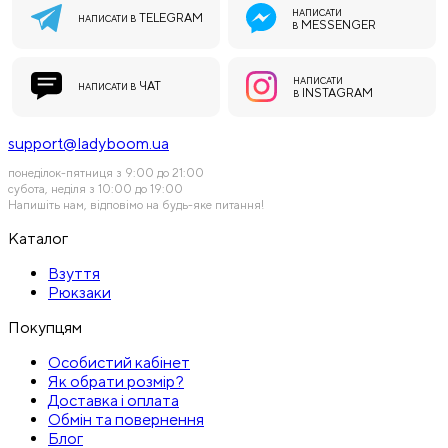
НАПИСАТИ
TELEGRAM
НАПИСАТИ В
MESSENGER
В
НАПИСАТИ
ЧАТ
НАПИСАТИ В
INSTAGRAM
В
support@ladyboom.ua
понеділок-пятниця з 9:00 до 21:00
субота, неділя з 10:00 до 19:00
Напишіть нам, відповімо на будь-яке питання!
Каталог
Взуття
Рюкзаки
Покупцям
Особистий кабінет
Як обрати розмір?
Доставка і оплата
Обмін та повернення
Блог