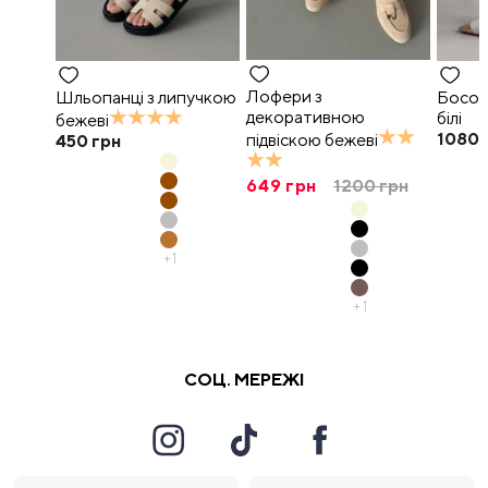
Лофери з
Шльопанці з липучкою
Босон
декоративною
білі
бежеві
1080
підвіскою бежеві
450
грн
649
грн
1200
грн
+
1
+
1
СОЦ. МЕРЕЖІ