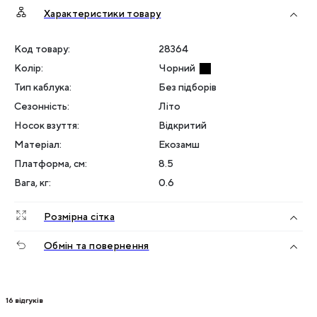
Характеристики товару
Код товару:
28364
Колір
:
Чорний
Тип каблука
:
Без підборів
Сезонність
:
Літо
Носок взуття
:
Відкритий
Матеріал
:
Екозамш
Платформа, см
:
8.5
Вага, кг
:
0.6
Розмірна сітка
Обмін та повернення
16
відгуків