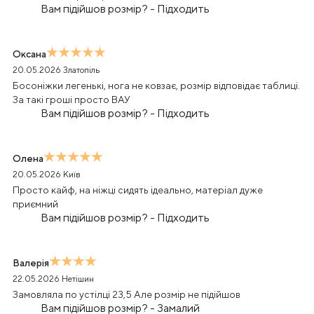
Вам підійшов розмір?
-
Підходить
Оксана
20.05.2026
Златопіль
Босоніжки легенькі, нога не ковзає, розмір відповідає таблиці.
За такі гроші просто ВАУ
Вам підійшов розмір?
-
Підходить
Олена
20.05.2026
Київ
Просто кайф, на ніжці сидять ідеально, матеріал дуже
приємний
Вам підійшов розмір?
-
Підходить
Валерія
22.05.2026
Нетішин
Замовляла по устілці 23,5 Але розмір не підійшов
Вам підійшов розмір?
-
Замалий