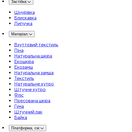
Застібка
:
Шнурівка
Блискавка
Липучка
Матеріал
:
Взуттєвий текстиль
Піна
Натуральна шкіра
Екошкіра
Екозамш
Натуральна замша
Текстиль
Натуральне хутро
Штучне хутро
Фліс
Пресована шкіра
Гума
Штучний лак
Байка
Платформа, см
: