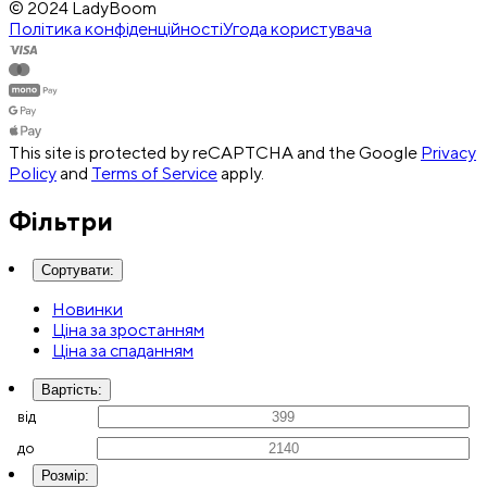
© 2024 LadyBoom
Політика конфіденційності
Угода користувача
This site is protected by reCAPTCHA and the Google
Privacy
Policy
and
Terms of Service
apply.
Фільтри
Сортувати
:
Новинки
Ціна за зростанням
Ціна за спаданням
Вартість
:
від
до
Розмір
: