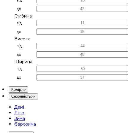
від
до
Глибина
від
до
Висота
від
до
Ширина
від
до
Колір
:
Сезонність
:
Демі
Літо
Зима
Єврозима