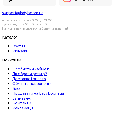
support@ladyboom.ua
понеділок-пятниця з 9:00 до 21:00
субота, неділя з 10:00 до 19:00
Напишіть нам, відповімо на будь-яке питання!
Каталог
Взуття
Рюкзаки
Покупцям
Особистий кабінет
Як обрати розмір?
Доставка і оплата
Обмін та повернення
Блог
Продавати на Ladyboom.ua
Запитання
Контакти
Рекламація