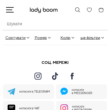
Сортувати
Розмір
Колір
ще фільтри
СОЦ. МЕРЕЖІ
НАПИСАТИ
TELEGRAM
НАПИСАТИ В
MESSENGER
В
НАПИСАТИ
ЧАТ
НАПИСАТИ В
INSTAGRAM
В