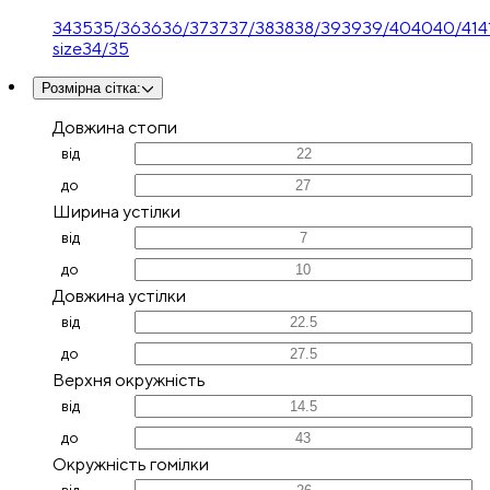
34
35
35/36
36
36/37
37
37/38
38
38/39
39
39/40
40
40/41
4
size
34/35
Розмірна сітка
:
Довжина стопи
від
до
Ширина устілки
від
до
Довжина устілки
від
до
Верхня окружність
від
до
Окружність гомілки