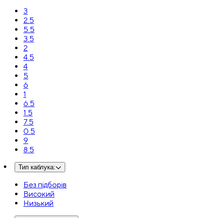
3
2.5
5.5
3.5
2
4.5
4
5
6
1
6.5
1.5
7.5
0.5
9
8.5
Тип каблука
:
Без підборів
Високий
Низький