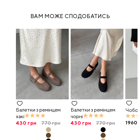
ВАМ МОЖЕ СПОДОБАТИСЬ
Балетки з ремінцем
Балетки з ремінцем
Чобот
хакі
чорні
1960
430
грн
770
грн
430
грн
770
грн