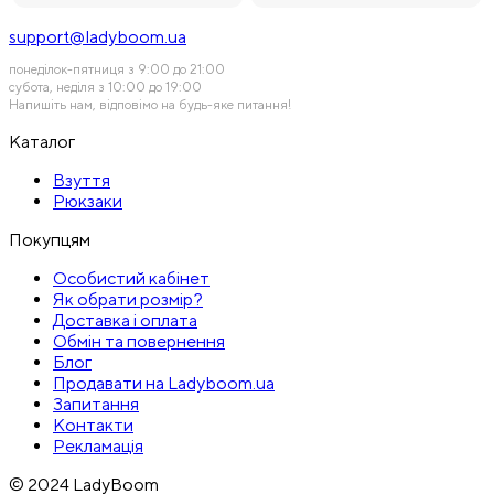
support@ladyboom.ua
понеділок-пятниця з 9:00 до 21:00
субота, неділя з 10:00 до 19:00
Напишіть нам, відповімо на будь-яке питання!
Каталог
Взуття
Рюкзаки
Покупцям
Особистий кабінет
Як обрати розмір?
Доставка і оплата
Обмін та повернення
Блог
Продавати на Ladyboom.ua
Запитання
Контакти
Рекламація
© 2024 LadyBoom