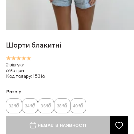
Шорти блакитні
2
відгуки
695
грн
Код товару:
15316
Розмір
32
34
36
38
40
НЕМАЄ В НАЯВНОСТІ