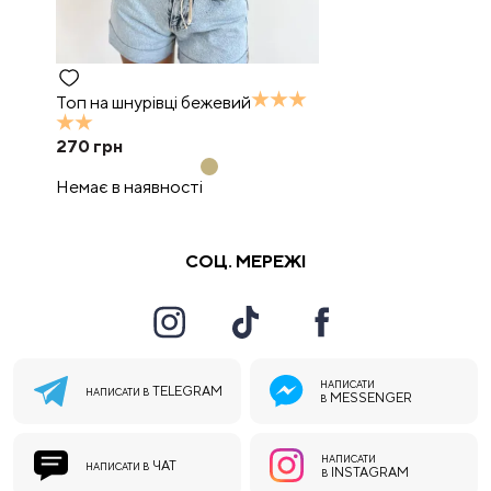
Топ на шнурівці бежевий
270
грн
Немає в наявності
СОЦ. МЕРЕЖІ
НАПИСАТИ
TELEGRAM
НАПИСАТИ В
MESSENGER
В
НАПИСАТИ
ЧАТ
НАПИСАТИ В
INSTAGRAM
В