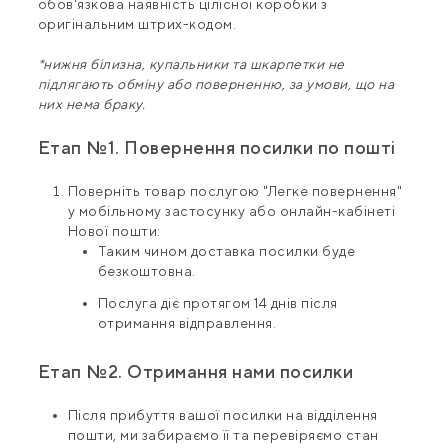
обов'язкова наявність цілісної коробки з
оригінальним штрих-кодом.
*нижня білизна, купальники та шкарпетки не
підлягають обміну або поверненню, за умови, що на
них нема браку.
Етап №1. Повернення посилки по пошті
Поверніть товар послугою "Легке повернення"
у мобільному застосунку або онлайн-кабінеті
Нової пошти:
Таким чином доставка посилки буде
безкоштовна.
Послуга діє протягом 14 днів після
отримання відправлення.
Етап №2. Отримання нами посилки
Після прибуття вашої посилки на відділення
пошти, ми забираємо її та перевіряємо стан