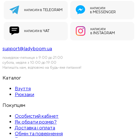
НАПИСАТИ
TELEGRAM
НАПИСАТИ В
MESSENGER
В
НАПИСАТИ
ЧАТ
НАПИСАТИ В
INSTAGRAM
В
support@ladyboom.ua
понеділок-пятниця з 9:00 до 21:00
субота, неділя з 10:00 до 19:00
Напишіть нам, відповімо на будь-яке питання!
Каталог
Взуття
Рюкзаки
Покупцям
Особистий кабінет
Як обрати розмір?
Доставка і оплата
Обмін та повернення