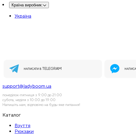
Країна виробник
:
Україна
TELEGRAM
НАПИСАТИ В
НАПИСА
support@ladyboom.ua
понеділок-пятниця з 9:00 до 21:00
субота, неділя з 10:00 до 19:00
Напишіть нам, відповімо на будь-яке питання!
Каталог
Взуття
Рюкзаки