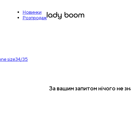
Новинки
Розпродаж
one size
34/35
За вашим запитом нічого не з