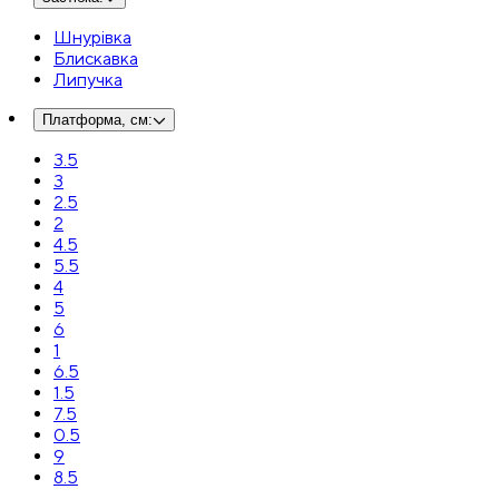
Шнурівка
Блискавка
Липучка
Платформа, см
:
3.5
3
2.5
2
4.5
5.5
4
5
6
1
6.5
1.5
7.5
0.5
9
8.5