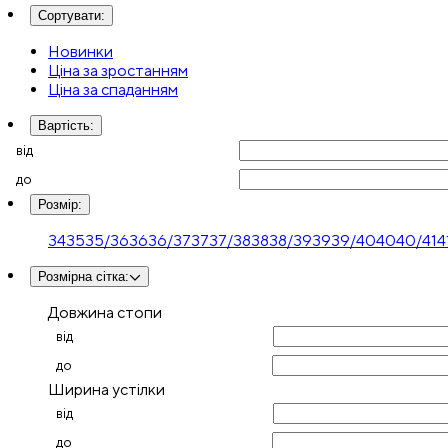
Сортувати
:
Новинки
Ціна за зростанням
Ціна за спаданням
Вартість
:
від
до
Розмір
:
34
35
35/36
36
36/37
37
37/38
38
38/39
39
39/40
40
40/41
4
Розмірна сітка
:
Довжина стопи
від
до
Ширина устілки
від
до