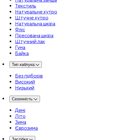
Текстиль
Натуральне хутро
Штучне хутро
Натуральна шкіра
Фліс
Пресована шкіра
Штучний лак
Гума
Байка
Тип каблука
:
Без підборів
Високий
Низький
Сезонність
:
Демі
Літо
Зима
Єврозима
Застібка
: