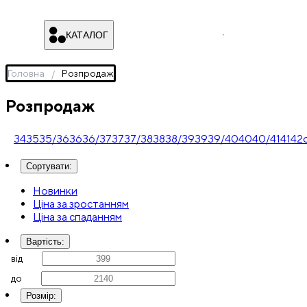
КАТАЛОГ
Головна
Розпродаж
Розпродаж
34
35
35/36
36
36/37
37
37/38
38
38/39
39
39/40
40
40/41
41
42
Сортувати
:
Новинки
Ціна за зростанням
Ціна за спаданням
Вартість
:
від
до
Розмір
: