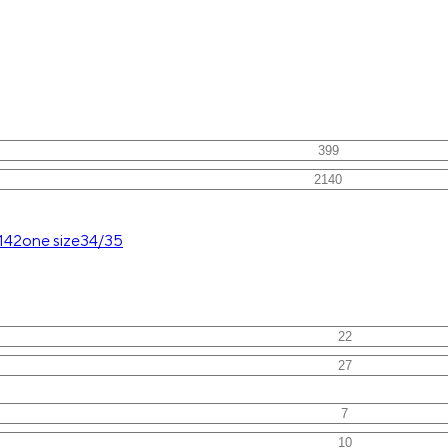
1
42
one size
34/35