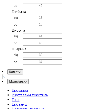
до
Глибина
від
до
Висота
від
до
Ширина
від
до
Колір
:
Матеріал
:
Екошкіра
Взуттєвий текстиль
Піна
Екозамш
Натуральна замша