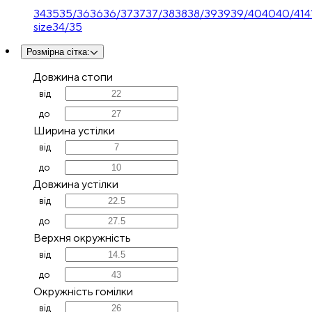
34
35
35/36
36
36/37
37
37/38
38
38/39
39
39/40
40
40/41
4
size
34/35
Розмірна сітка
:
Довжина стопи
від
до
Ширина устілки
від
до
Довжина устілки
від
до
Верхня окружність
від
до
Окружність гомілки
від