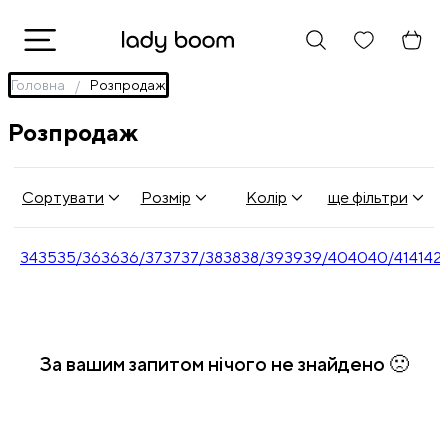
Головна
Розпродаж
Розпродаж
Сортувати
Розмір
Колір
ще фільтри
34
35
35/36
36
36/37
37
37/38
38
38/39
39
39/40
40
40/41
41
42
За вашим запитом нічого не знайдено 🙁