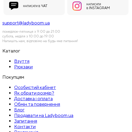
НАПИСАТИ
ЧАТ
НАПИСАТИ В
INSTAGRAM
В
support@ladyboom.ua
понеділок-пятниця з 9:00 до 21:00
субота, неділя з 10:00 до 19:00
Напишіть нам, відповімо на будь-яке питання!
Каталог
Взуття
Рюкзаки
Покупцям
Особистий кабінет
Як обрати розмір?
Доставка і оплата
Обмін та повернення
Блог
Продавати на Ladyboom.ua
Запитання
Контакти