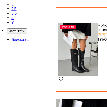
3
7.5
3.5
4
9
Чоб
зимов
Застібка
:
1960
Блискавка