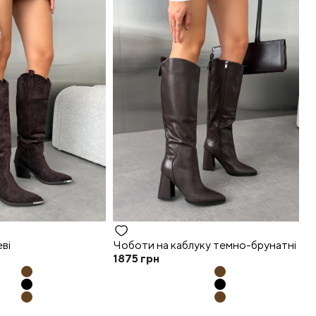
ві
Чоботи на каблуку темно-брунатні
1875
грн