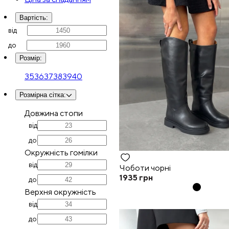
Вартість
:
від
до
Розмір
:
35
36
37
38
39
40
Розмірна сітка
:
Довжина стопи
від
до
Окружність гомілки
від
Чоботи чорні
1935
грн
до
Верхня окружність
від
до