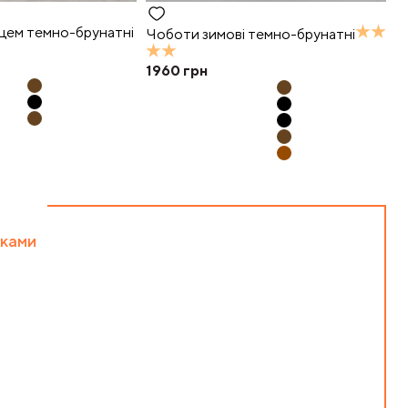
цем темно-брунатні
Чоботи зимові темно-брунатні
1960
грн
жками