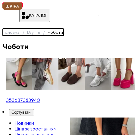
КАТАЛОГ
Головна
Взуття
Чоботи
Чоботи
Босоніжки
Кеди
Лофери
Кросівки
Туфлі
35
36
37
38
39
40
Сортувати
:
Новинки
Ціна за зростанням
Ціна за спаданням