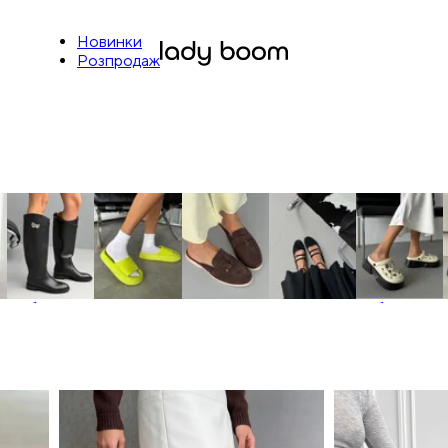
Новинки
Розпродаж
Чоботи
Шльопанці
Мюлі
Балетки
Сабо