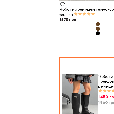
Чоботи з ремінцем темно-бр
замшеві
1875
грн
Чоботи
трендові
ремінце
1450
гр
1960
гр