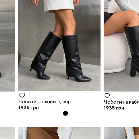
Чоботи на шпильці чорні
Чоботи на кабл
1935
грн
1935
грн