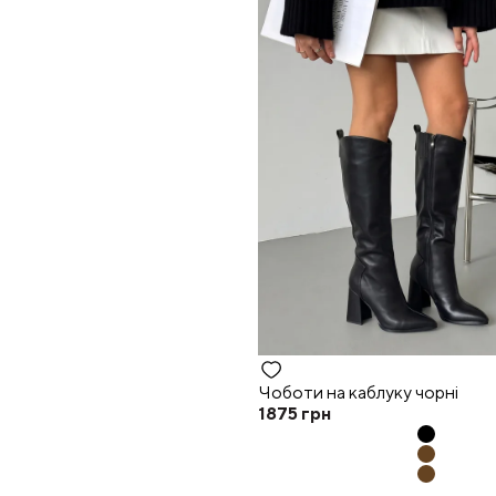
Чоботи на каблуку чорні
1875
грн