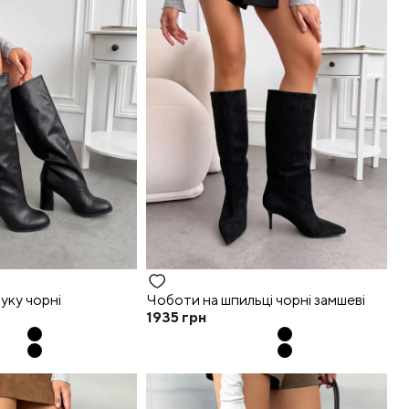
уку чорні
Чоботи на шпильці чорні замшеві
1935
грн