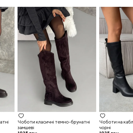
атні
Чоботи класичні темно-брунатні
Чоботи на кабл
замшеві
чорні