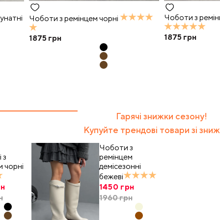
Чоботи з ремін
унатні
Чоботи з ремінцем чорні
1875
грн
1875
грн
Гарячі знижки сезону!
Купуйте трендові товари зі зни
Чоботи з
 з
ремінцем
м чорні
демісезонні
бежеві
н
1450
грн
н
1960
грн