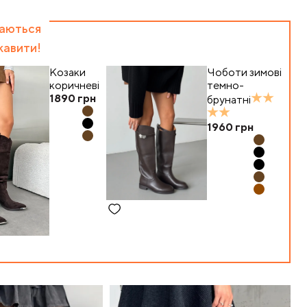
баються
кавити!
Козаки
Чоботи зимові
коричневі
темно-
1890
грн
брунатні
1960
грн