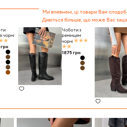
Ми впевнені, ці товари Вам сподо
Дивіться більше, що може Вас заці
оти
Чоботи з
і чорні
ремінцем
чорні
грн
1875
грн