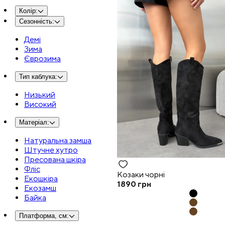
Колір
:
Сезонність
:
Демі
Зима
Єврозима
Тип каблука
:
Низький
Високий
Матеріал
:
Натуральна замша
Штучне хутро
Пресована шкіра
Фліс
Козаки чорні
Екошкіра
1890
грн
Екозамш
Байка
Платформа, см
: