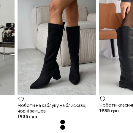
Чоботи класичн
Чоботи на каблуку на блискавці
1935
грн
чорні замшеві
1935
грн