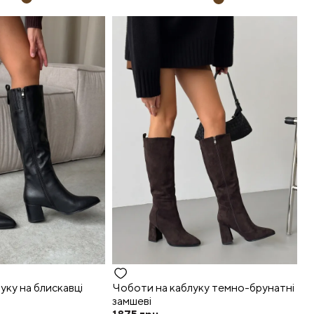
уку на блискавці
Чоботи на каблуку темно-брунатні
замшеві