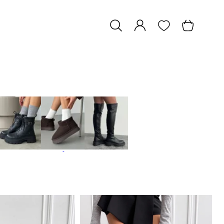
Черевики
Сноубутси
Ботфорти