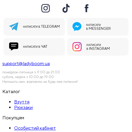
НАПИСАТИ
TELEGRAM
НАПИСАТИ В
MESSENGER
В
НАПИСАТИ
ЧАТ
НАПИСАТИ В
INSTAGRAM
В
support@ladyboom.ua
понеділок-пятниця з 9:00 до 21:00
субота, неділя з 10:00 до 19:00
Напишіть нам, відповімо на будь-яке питання!
Каталог
Взуття
Рюкзаки
Покупцям
Особистий кабінет