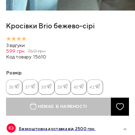
Кросівки Brio бежево-сірі
3
відгуки
599
грн
760
грн
Код товару:
15610
Розмір
36
37
38
39
40
41
НЕМАЄ В НАЯВНОСТІ
Безкоштовна доставка від
2500
грн.