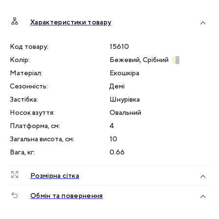
Характеристики товару
Код товару:
15610
Колір
:
Бежевий, Срібний
Матеріал
:
Екошкіра
Сезонність
:
Демі
Застібка
:
Шнурівка
Носок взуття
:
Овальний
Платформа, см
:
4
Загальна висота, см
:
10
Вага, кг
:
0.66
Розмірна сітка
Обмін та повернення