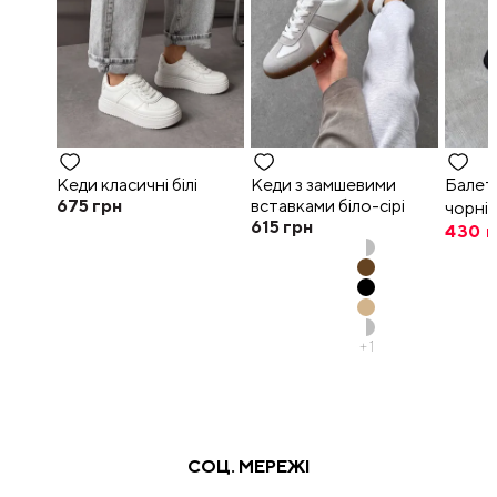
Кеди класичні білі
Кеди з замшевими
Балет
675
грн
вставками біло-сірі
чорні
615
грн
430
г
+
1
СОЦ. МЕРЕЖІ