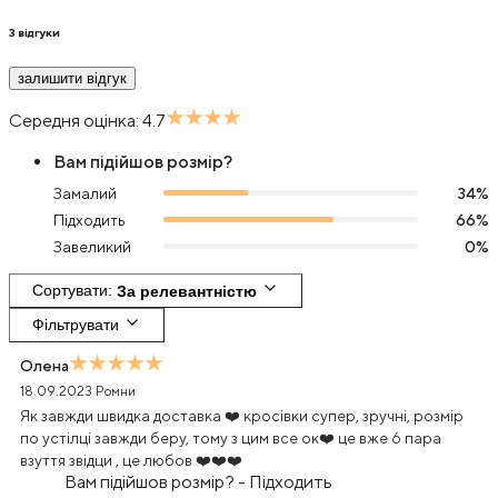
3
відгуки
залишити відгук
Середня оцінка:
4.7
Вам підійшов розмір?
Замалий
34
%
Підходить
66
%
Завеликий
0
%
Сортувати
: 
За релевантністю
Фільтрувати
Олена
18.09.2023
Ромни
Як завжди швидка доставка ❤️ кросівки супер, зручні, розмір
по устілці завжди беру, тому з цим все ок❤️ це вже 6 пара
взуття звідци , це любов ❤️❤️❤️
Вам підійшов розмір?
-
Підходить