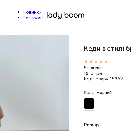
Новинки
Розпродаж
Кеди в стилі 
5
відгуків
1810
грн
Код товару:
15862
Колір
: Чорний
Розмір