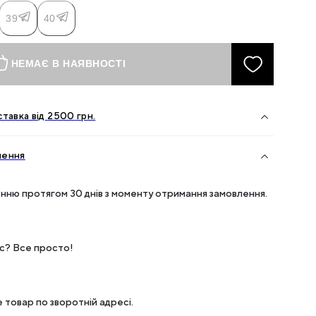
39
40
НЕМАЄ В НАЯВНОСТІ
тавка від
2500
грн.
нення
нню протягом 30 днів з моменту отримання замовлення.
ес? Все просто!
 товар по зворотній адресі.