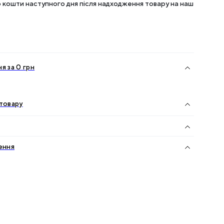
кошти наступного дня після надходження товару на наш
я за 0 грн
товару
ення