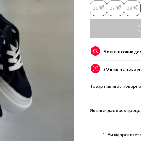
36
37
38
Безкоштовна дос
30 днів на повер
Товар підлягає поверне
Як виглядає весь проц
Ви відправляєте