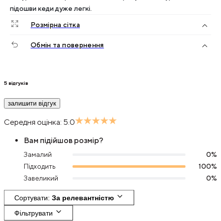
підошви кеди дуже легкі.
Розмірна сітка
Обмін та повернення
5
відгуків
залишити відгук
Середня оцінка:
5.0
Вам підійшов розмір?
Замалий
0
%
Підходить
100
%
Завеликий
0
%
Сортувати
: 
За релевантністю
Фільтрувати