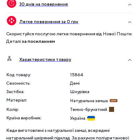
30 днів на повернення
Легке повернення за 0 грн
Скористуйся послугою легке повернення від Нової Пошти.
Деталі
за посиланням
Характеристики товару
Код товару:
15864
Сезонність
:
Демі
Застібка
:
Шнурівка
Матеріал
:
Натуральна замша
Колір
:
Темно-брунатний
Країна виробник
:
Україна
Кеди виготовлені з натуральної замші, всередині
натуральний шкіряний підклад. За рахунок поліуретанової