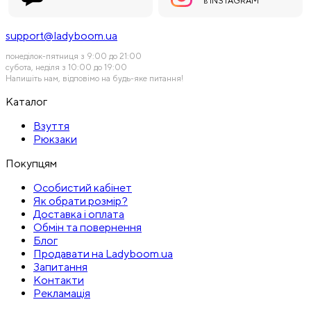
INSTAGRAM
В
support@ladyboom.ua
понеділок-пятниця з 9:00 до 21:00
субота, неділя з 10:00 до 19:00
Напишіть нам, відповімо на будь-яке питання!
Каталог
Взуття
Рюкзаки
Покупцям
Особистий кабінет
Як обрати розмір?
Доставка і оплата
Обмін та повернення
Блог
Продавати на Ladyboom.ua
Запитання
Контакти
Рекламація