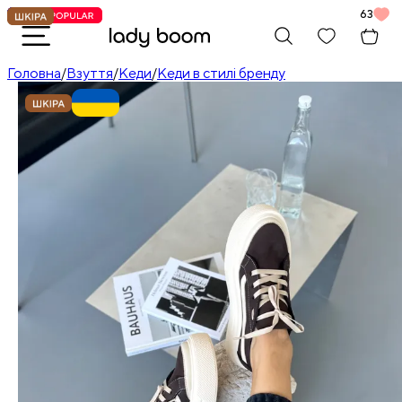
63
Головна
/
Взуття
/
Кеди
/
Кеди в стилі бренду