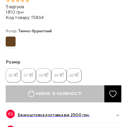
5
відгуків
1810
грн
Код товару:
15864
Колір
: Темно-брунатний
Розмір
36
37
38
39
40
НЕМАЄ В НАЯВНОСТІ
Безкоштовна доставка від
2500
грн.