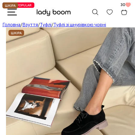
30
Головна
/
Взуття
/
Туфлі
/
Туфлі зі шнурівкою чорні