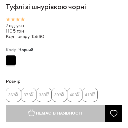
Туфлі зі шнурівкою чорні
7
відгуків
1105
грн
Код товару:
15880
Колір
: Чорний
Розмір
36
37
38
39
40
41
НЕМАЄ В НАЯВНОСТІ