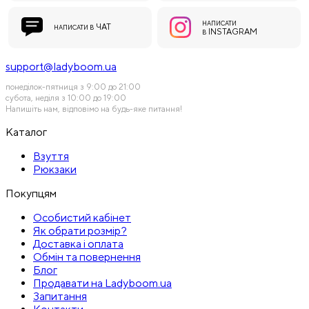
НАПИСАТИ
ЧАТ
НАПИСАТИ В
INSTAGRAM
В
support@ladyboom.ua
понеділок-пятниця з 9:00 до 21:00
субота, неділя з 10:00 до 19:00
Напишіть нам, відповімо на будь-яке питання!
Каталог
Взуття
Рюкзаки
Покупцям
Особистий кабінет
Як обрати розмір?
Доставка і оплата
Обмін та повернення
Блог
Продавати на Ladyboom.ua
Запитання