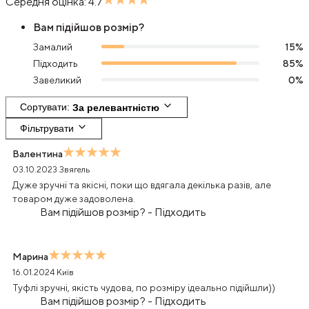
Середня оцінка:
4.7
Вам підійшов розмір?
Замалий
15
%
Підходить
85
%
Завеликий
0
%
Сортувати
: 
За релевантністю
Фільтрувати
Валентина
03.10.2023
Звягель
Дуже зручні та якісні, поки що вдягала декілька разів, але
товаром дуже задоволена.
Вам підійшов розмір?
-
Підходить
Марина
16.01.2024
Київ
Туфлі зручні, якість чудова, по розміру ідеально підійшли))
Вам підійшов розмір?
-
Підходить