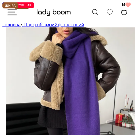
14
Головна
/
Шарф об'ємний фіолетовий