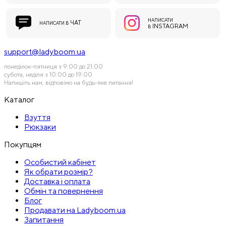
НАПИСАТИ
ЧАТ
НАПИСАТИ В
INSTAGRAM
В
support@ladyboom.ua
понеділок-пятниця з 9:00 до 21:00
субота, неділя з 10:00 до 19:00
Напишіть нам, відповімо на будь-яке питання!
Каталог
Взуття
Рюкзаки
Покупцям
Особистий кабінет
Як обрати розмір?
Доставка і оплата
Обмін та повернення
Блог
Продавати на Ladyboom.ua
Запитання