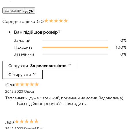
залишити відгук
Середня оцінка:
5.0
Вам підійшов розмір?
Замалий
0
%
Підходить
100
%
Завеликий
0
%
Сортувати
: 
За релевантністю
Фільтрувати
Юлія
26.12.2023
Одеса
Тепленький, дуже мягенький, приємний на дотик. Задоволена)
Вам підійшов розмір?
-
Підходить
Лідія
26.12.2023
Кривий Ріг