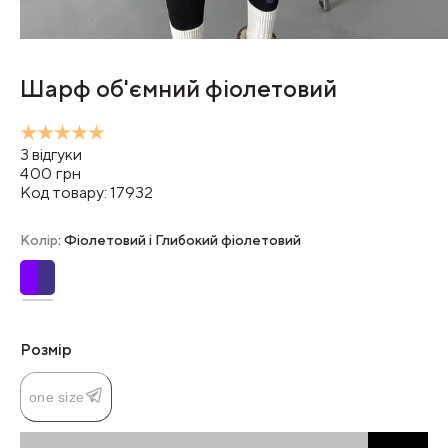
Шарф об'ємний фіолетовий
3
відгуки
400
грн
Код товару:
17932
Колір
: Фіолетовий і Глибокий фіолетовий
Розмір
one size