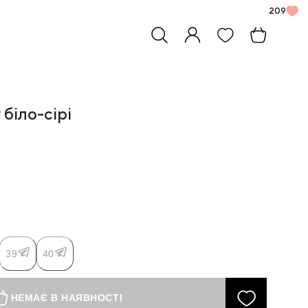
209
 біло-сірі
39
40
НЕМАЄ В НАЯВНОСТІ