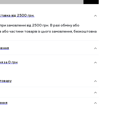
тавка від
2500
грн.
ри замовленні від
2500
грн. В разі обміну або
ів або частини товарів із цього замовлення, безкоштовна
нення
я за 0 грн
товару
ення