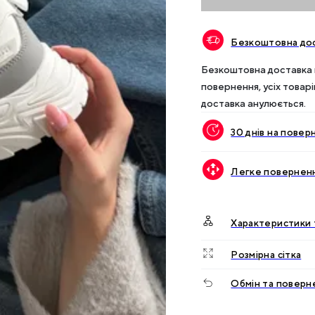
Безкоштовна дос
Безкоштовна доставка п
повернення, усіх товар
доставка анулюється.
30 днів на повер
Легке поверненн
Характеристики 
Розмірна сітка
Обмін та поверн