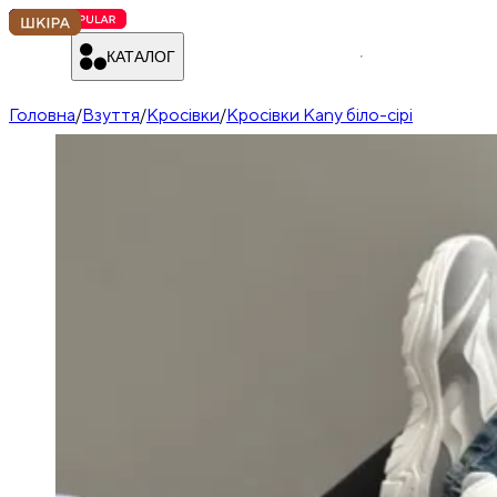
КАТАЛОГ
Головна
/
Взуття
/
Кросівки
/
Кросівки Kany біло-сірі