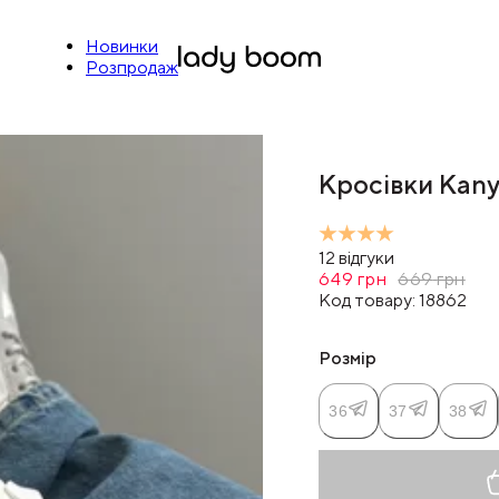
Новинки
Розпродаж
Кросівки Kany
12
відгуки
649
грн
669
грн
Код товару:
18862
Розмір
36
37
38