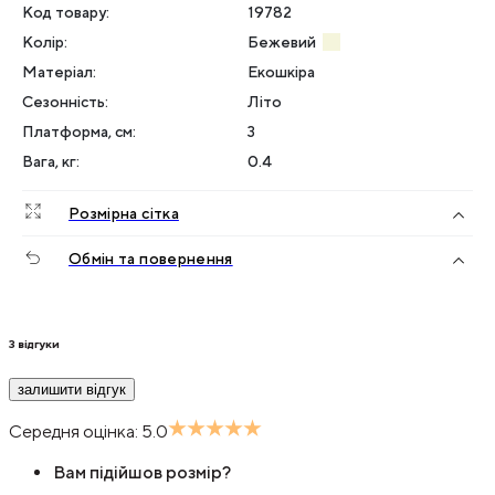
Код товару:
19782
Колір
:
Бежевий
Матеріал
:
Екошкіра
Сезонність
:
Літо
Платформа, см
:
3
Вага, кг
:
0.4
Розмірна сітка
Обмін та повернення
3
відгуки
залишити відгук
Середня оцінка:
5.0
Вам підійшов розмір?