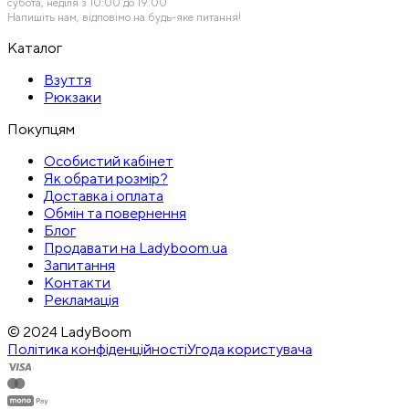
субота, неділя з 10:00 до 19:00
Напишіть нам, відповімо на будь-яке питання!
Каталог
Взуття
Рюкзаки
Покупцям
Особистий кабінет
Як обрати розмір?
Доставка і оплата
Обмін та повернення
Блог
Продавати на Ladyboom.ua
Запитання
Контакти
Рекламація
© 2024 LadyBoom
Політика конфіденційності
Угода користувача