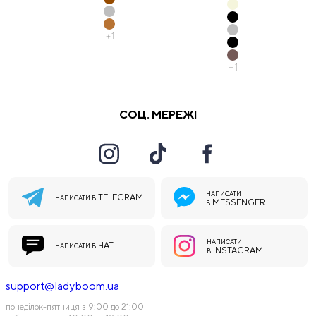
+
1
+
1
СОЦ. МЕРЕЖІ
НАПИСАТИ
TELEGRAM
НАПИСАТИ В
MESSENGER
В
НАПИСАТИ
ЧАТ
НАПИСАТИ В
INSTAGRAM
В
support@ladyboom.ua
понеділок-пятниця з 9:00 до 21:00