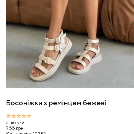
Босоніжки з ремінцем бежеві
3
відгуки
755
грн
Код товару:
19782