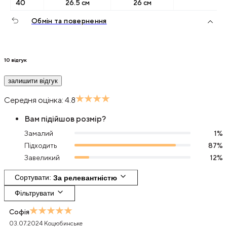
40
26.5 см
26 см
Обмін та повернення
10
відгук
залишити відгук
Середня оцінка:
4.8
Вам підійшов розмір?
Замалий
1
%
Підходить
87
%
Завеликий
12
%
Сортувати
: 
За релевантністю
Фільтрувати
Софія
03.07.2024
Коцюбинське