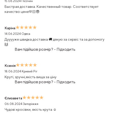
15.06.2024
Пісочин
Быстрая доставка. Качественный товар. Соответствует
качество цене🫶🏻😎
Каріна
14.06.2024
Одеса
Дууууже швидка доставка 🚚 дякую за сервіс та за допомогу
🙌
Вам підійшов розмір?
-
Підходить
Ксенія
18.06.2024
Кривий Ріг
Круті, зручні,якість вища за ціну
Вам підійшов розмір?
-
Підходить
Єлизавета
06.08.2024
Запоріжжя
Чудові кросівки, якість крута ☺️