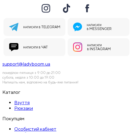
НАПИСАТИ
TELEGRAM
НАПИСАТИ В
MESSENGER
В
НАПИСАТИ
ЧАТ
НАПИСАТИ В
INSTAGRAM
В
support@ladyboom.ua
понеділок-пятниця з 9:00 до 21:00
субота, неділя з 10:00 до 19:00
Напишіть нам, відповімо на будь-яке питання!
Каталог
Взуття
Рюкзаки
Покупцям
Особистий кабінет