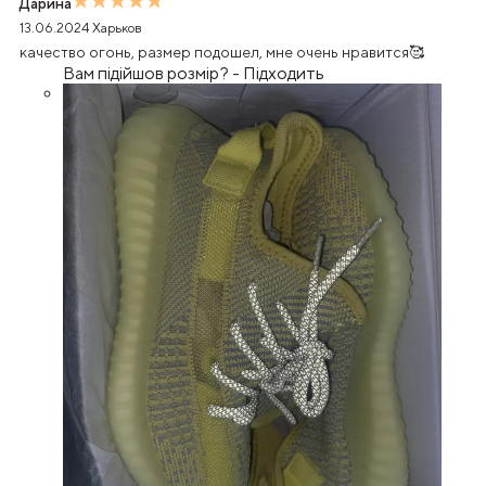
Дарина
13.06.2024
Харьков
качество огонь, размер подошел, мне очень нравится🥰
Вам підійшов розмір?
-
Підходить