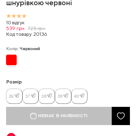
шнурівкою червоні
10
відгук
539
грн
725
грн
Код товару:
20136
Колір
: Червоний
Розмір
36
37
38
39
40
НЕМАЄ В НАЯВНОСТІ