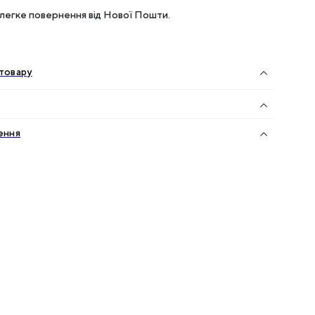
легке повернення від Нової Пошти.
товару
ення