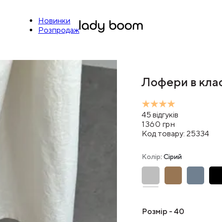
Новинки
Розпродаж
Лофери в клас
45
відгуків
1360
грн
Код товару:
25334
Колір
: Сірий
Розмір
-
40