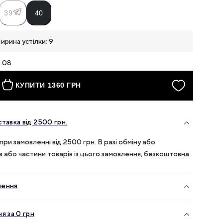
39
40
ирина устілки
:
9
8.08
КУПИТИ 1360 ГРН
тавка від
2500
грн.
ри замовленні від
2500
грн. В разі обміну або
ів або частини товарів із цього замовлення, безкоштовна
нення
я за 0 грн