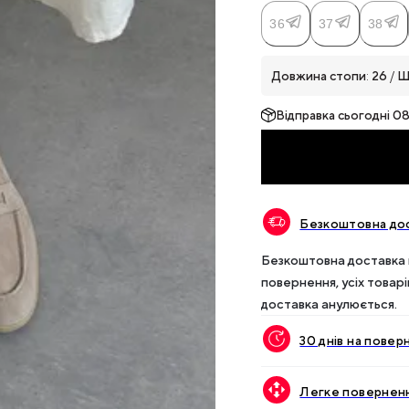
36
37
38
Довжина стопи
:
26
/
Ш
Відправка
сьогодні 0
Безкоштовна дос
Безкоштовна доставка п
повернення, усіх товар
доставка анулюється.
30 днів на повер
Легке поверненн