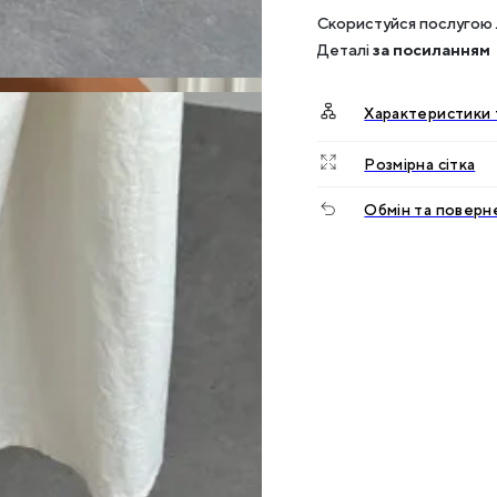
Скористуйся послугою 
Деталі
за посиланням
Характеристики 
Розмірна сітка
Обмін та поверн