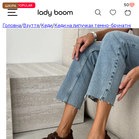
50
Головна
/
Взуття
/
Кеди
/
Кеди на липучках темно-брунатні