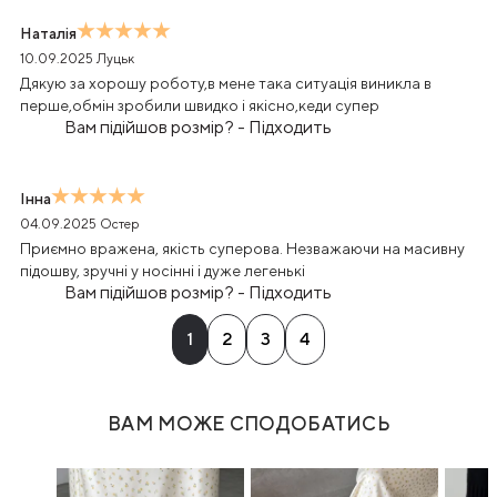
Наталія
10.09.2025
Луцьк
Дякую за хорошу роботу,в мене така ситуація виникла в
перше,обмін зробили швидко і якісно,кеди супер
Вам підійшов розмір?
-
Підходить
Інна
04.09.2025
Остер
Приємно вражена, якість суперова. Незважаючи на масивну
підошву, зручні у носінні і дуже легенькі
Вам підійшов розмір?
-
Підходить
1
2
3
4
ВАМ МОЖЕ СПОДОБАТИСЬ