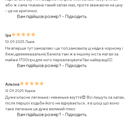
або ж сама тканина такий запах має, проте зважаючи на ціну
- це не критично.
Вам підійшов розмір?
-
Підходить
Іра
10.09.2025
Львів
Не вперше тут замовляю і це топ,замовила ці кеди в чорному і
бежі,ідеееееааальнііі,бачила такі ж в іншому інста магазі за
майже 1700грн,для чого переалачувати?ви найкращі❤️‍🔥
Вам підійшов розмір?
-
Підходить
Альона
12.09.2025
Харків
Дуже класне легеньке і мякеньке взуття😍 Всі пишуть за запах,
після першої ходьби його не відчувається , я в шоці що воно
таке легеньке це дуже великий плюс
Вам підійшов розмір?
-
Підходить