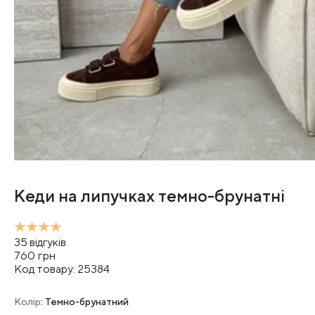
Кеди на липучках темно-брунатні
35
відгуків
760
грн
Код товару:
25384
Колір
: Темно-брунатний