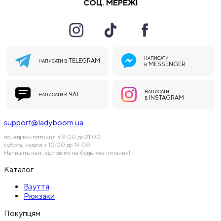
СОЦ. МЕРЕЖІ
НАПИСАТИ
TELEGRAM
НАПИСАТИ В
MESSENGER
В
НАПИСАТИ
ЧАТ
НАПИСАТИ В
INSTAGRAM
В
support@ladyboom.ua
понеділок-пятниця з 9:00 до 21:00
субота, неділя з 10:00 до 19:00
Напишіть нам, відповімо на будь-яке питання!
Каталог
Взуття
Рюкзаки
Покупцям