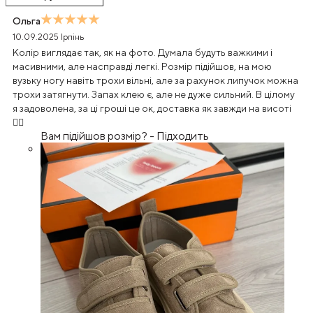
Ольга
10.09.2025
Ірпінь
Колір виглядає так, як на фото. Думала будуть важкими і
масивними, але насправді легкі. Розмір підійшов, на мою
вузьку ногу навіть трохи вільні, але за рахунок липучок можна
трохи затягнути. Запах клею є, але не дуже сильний. В цілому
я задоволена, за ці гроші це ок, доставка як завжди на висоті
👍🏻
Вам підійшов розмір?
-
Підходить