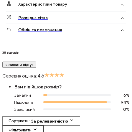
Характеристики товару
Розмірна сітка
Обмін та повернення
35
відгуків
залишити відгук
Середня оцінка:
4.6
Вам підійшов розмір?
Замалий
6
%
Підходить
94
%
Завеликий
0
%
Сортувати
: 
За релевантністю
Фільтрувати