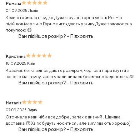
Романа
04.09.2025
Львів
Кеди отримала швидко Дуже зручні , гарна якість Розмір
підійшов ідеально Гарно виглядають у живу Дуже задоволена
покупкою 😍
Вам підійшов розмір?
-
Підходить
Кристина
10.09.2025
Київ
Красиві, легкі, відповідають розмірам, чергова пара взуття з
вашого магазину, якою я залишилась безмежно задоволена🫶
Вам підійшов розмір?
-
Підходить
Наталія
07.09.2025
Гадяч
Отримала кеди ніби все добре , запах є дивний . Швидка
доставка 👏 Хз як будуть носитися , але виглядають хорошо)
Вам підійшов розмір?
-
Підходить