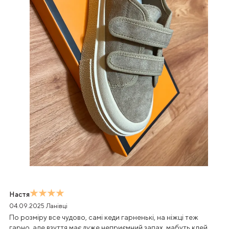
Настя
04.09.2025
Ланівці
По розміру все чудово, самі кеди гарненькі, на ніжці теж
гарно, але взуття має дуже неприємний запах, мабуть клей