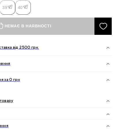
39
40
НЕМАЄ В НАЯВНОСТІ
тавка від
2500
грн.
нення
я за 0 грн
товару
ення