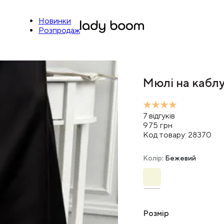
Новинки
Розпродаж
Мюлі на каблу
7
відгуків
975
грн
Код товару:
28370
Колір
: Бежевий
Розмір