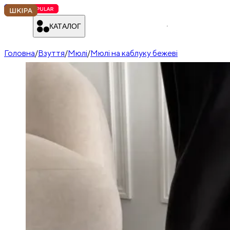
КАТАЛОГ
Головна
/
Взуття
/
Мюлі
/
Мюлі на каблуку бежеві