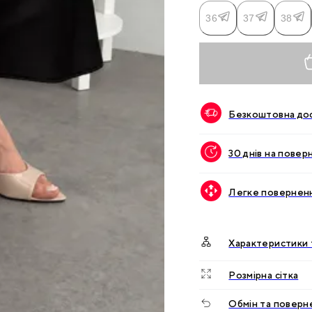
36
37
38
Безкоштовна дос
30 днів на повер
Легке поверненн
Характеристики 
Розмірна сітка
Обмін та поверн