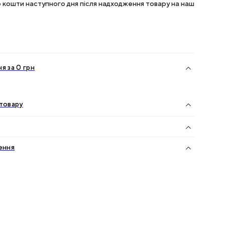
кошти наступного дня після надходження товару на наш
я за 0 грн
товару
ення