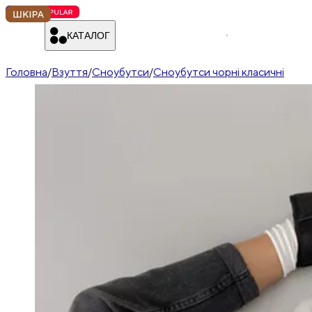
КАТАЛОГ
Головна
/
Взуття
/
Сноубутси
/
Сноубутси чорні класичні