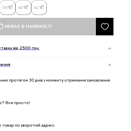
39
40
41
НЕМАЄ В НАЯВНОСТІ
тавка від
2500
грн.
нення
нню протягом 30 днів з моменту отримання замовлення.
ес? Все просто!
 товар по зворотній адресі.