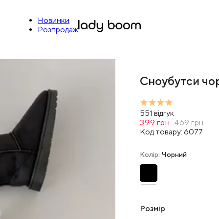
Новинки
Розпродаж
Сноубутси чор
551
відгук
399
грн
469
грн
Код товару:
6077
Колір
: Чорний
Розмір