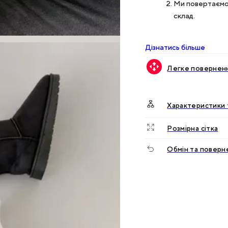
Ми повертаємо 
склад.
Дізнатись більше
Легке поверненн
Характеристики 
Розмірна сітка
Обмін та поверн