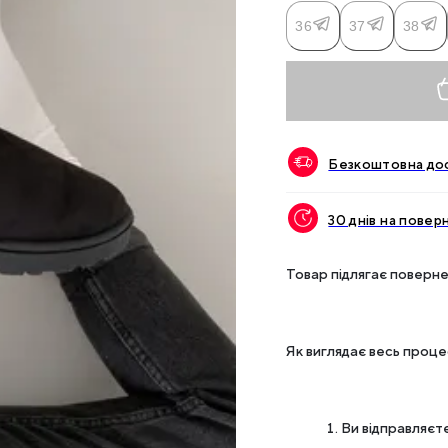
36
37
38
Безкоштовна дос
30 днів на повер
Товар підлягає поверне
Як виглядає весь проц
Ви відправляєте