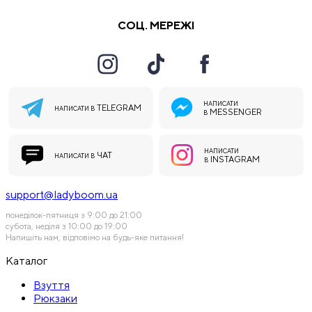
СОЦ. МЕРЕЖІ
НАПИСАТИ
TELEGRAM
НАПИСАТИ В
MESSENGER
В
НАПИСАТИ
ЧАТ
НАПИСАТИ В
INSTAGRAM
В
support@ladyboom.ua
понеділок-пятниця з 9:00 до 21:00
субота, неділя з 10:00 до 19:00
Напишіть нам, відповімо на будь-яке питання!
Каталог
Взуття
Рюкзаки