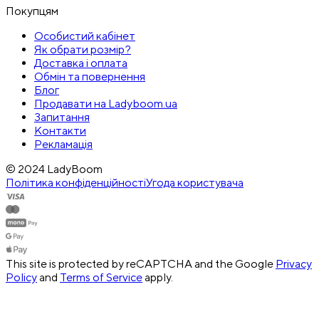
Покупцям
Особистий кабінет
Як обрати розмір?
Доставка і оплата
Обмін та повернення
Блог
Продавати на Ladyboom.ua
Запитання
Контакти
Рекламація
© 2024 LadyBoom
Політика конфіденційності
Угода користувача
This site is protected by reCAPTCHA and the Google
Privacy
Policy
and
Terms of Service
apply.