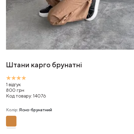
Штани карго брунатні
1
відгук
800
грн
Код товару:
14076
Колір
: Ясно-брунатний