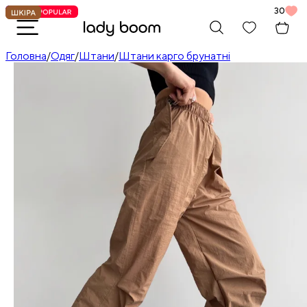
30
Головна
/
Одяг
/
Штани
/
Штани карго брунатні