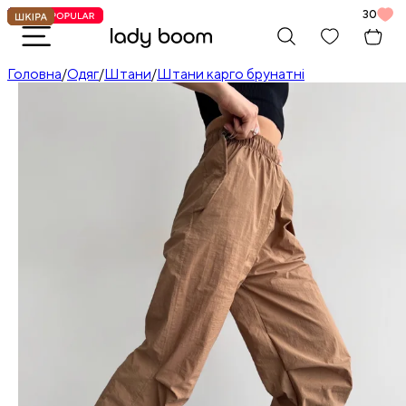
30
Головна
/
Одяг
/
Штани
/
Штани карго брунатні