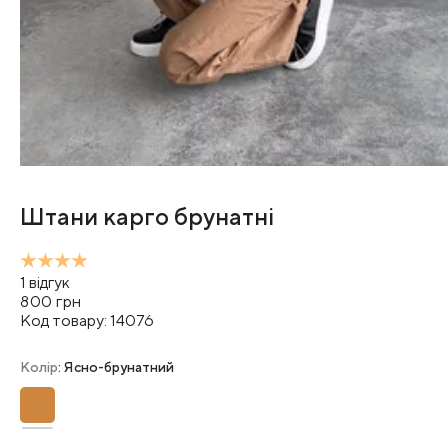
Штани карго брунатні
1
відгук
800
грн
Код товару:
14076
Колір
: Ясно-брунатний