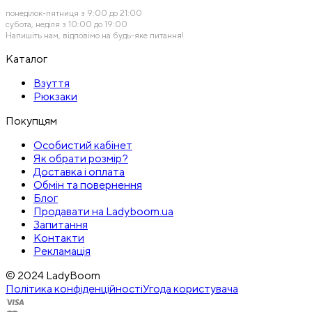
понеділок-пятниця з 9:00 до 21:00
субота, неділя з 10:00 до 19:00
Напишіть нам, відповімо на будь-яке питання!
Каталог
Взуття
Рюкзаки
Покупцям
Особистий кабінет
Як обрати розмір?
Доставка і оплата
Обмін та повернення
Блог
Продавати на Ladyboom.ua
Запитання
Контакти
Рекламація
© 2024 LadyBoom
Політика конфіденційності
Угода користувача