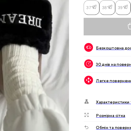
37
38
39
Безкоштовна дос
30 днів на повер
Легке поверненн
Характеристики 
Розмірна сітка
Обмін та поверн