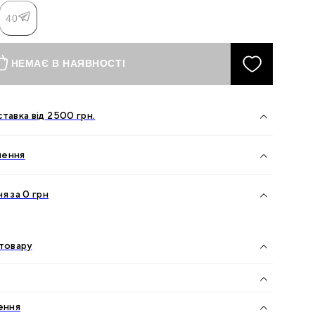
40
НЕМАЄ В НАЯВНОСТІ
тавка від
2500
грн.
нення
я за 0 грн
товару
ення