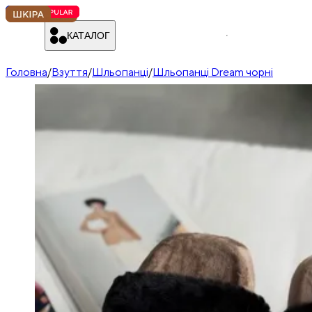
КАТАЛОГ
Головна
/
Взуття
/
Шльопанці
/
Шльопанці Dream чорні