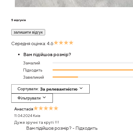
5
відгуків
залишити відгук
Середня оцінка:
4.6
Вам підійшов розмір?
Замалий
Підходить
Завеликий
Сортувати
: 
За релевантністю
Фільтрувати
Анастасія
11.04.2024
Київ
Дуже зручні та круті !!!
Вам підійшов розмір?
-
Підходить