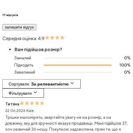
17
відгуків
залишити відгук
Середня оцінка:
4.9
Вам підійшов розмір?
Замалий
0
%
Підходить
100
%
Завеликий
0
%
Сортувати
: 
За релевантністю
Фільтрувати
Тетяна
22.06.2026
Київ
Трішки маломірять, звертайте увагу не на розмір, а на
довжину, яку для зручності вказує продавець. Мені підійшов 37,
хоч зазвичай 36 ношу. Покупкою задоволена, прям те, що я