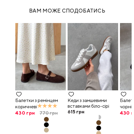
ВАМ МОЖЕ СПОДОБАТИСЬ
Балетки з ремінцем
Кеди з замшевими
Балет
вставками біло-сірі
коричневі
чорні
615
грн
430
грн
770
грн
430
г