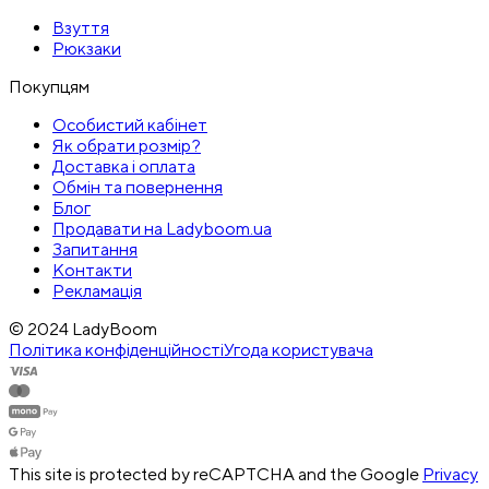
Взуття
Рюкзаки
Покупцям
Особистий кабінет
Як обрати розмір?
Доставка і оплата
Обмін та повернення
Блог
Продавати на Ladyboom.ua
Запитання
Контакти
Рекламація
© 2024 LadyBoom
Політика конфіденційності
Угода користувача
This site is protected by reCAPTCHA and the Google
Privacy