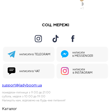
+
1
СОЦ. МЕРЕЖІ
НАПИСАТИ
TELEGRAM
НАПИСАТИ В
MESSENGER
В
НАПИСАТИ
ЧАТ
НАПИСАТИ В
INSTAGRAM
В
support@ladyboom.ua
понеділок-пятниця з 9:00 до 21:00
субота, неділя з 10:00 до 19:00
Напишіть нам, відповімо на будь-яке питання!
Каталог