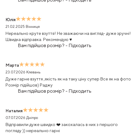
Юлія
21.02.2025
Вінниця
Нереально круте взуття! Не зважаючи на вигляд- дуже зручні!
Швидка відправка. Рекомендую ♥️
Вам підійшов розмір?
-
Підходить
Марта
23.07.2026
Клевань
Дуже гарне взуття ,якість як на таку ціну супер Все як на фото
Розмір підійшов) Раджу
Вам підійшов розмір?
-
Підходить
Наталия
07.07.2026
Дніпро
Відправили дуже швидко ❤️ закохалась в них з першого
погляду )) нереально гарні