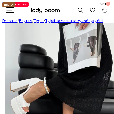
523
Головна
/
Взуття
/
Туфлі
/
Туфлі на масивному каблуку білі