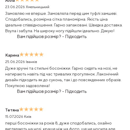
Алла
23.06.2026
Хмельницький
Замовляю не вперше. Замовляла перед цим туфлі замшеві.
Сподобались, розмірна сітка планомірна. Якість ціна
ідеальне співвідношення. Гарно запаковані. Швидка доставка.
Взула і забула. На широку ногу підійшли ідеально. Дякую!
Вам підійшов розмір?
-
Підходить
Карина
25.06.2026
Іванків
Дуже зручні та стильні босоніжки. Гарно сидять на нозі, не
натирають навіть під час тривалих прогулянок. Лаконічний
дизайн підходить як до суконь, так і до повсякденних образів.
Покупкою задоволена!
Вам підійшов розмір?
-
Підходить
Тетяна
15.07.2026
Київ
перші босоніжки за років 8, дуже сподобались, охайно
виглядають на нозі, краще ніж на фото. ще не носила але