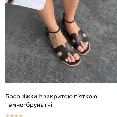
Босоніжки із закритою п'яткою
темно-брунатні