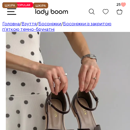
25
Головна
/
Взуття
/
Босоніжки
/
Босоніжки із закритою
п'яткою темно-брунатні