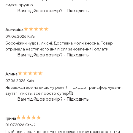
сидять зручно
Вам підійшов розмір?
-
Підходить
Антоніна
09.06.2026
Київ
Босоніжки чудові, якісні. Доставка молнієносна. Товар
отримала наступного дня після замовлення і оплати.
Вам підійшов розмір?
-
Підходить
Алина
07.06.2026
Київ
Як завжди все на вищому рівні!!! Підхід до трансформування
взуття і якість, все просто супер🥰
Вам підійшов розмір?
-
Підходить
Ірина
01.07.2026
Стрий
Підійшли ідеально, розмір відповідає опису розмірної сітки.