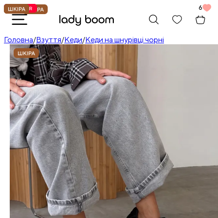
6
Головна
/
Взуття
/
Кеди
/
Кеди на шнурівці чорні