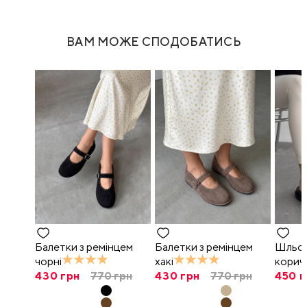
ВАМ МОЖЕ СПОДОБАТИСЬ
Балетки з ремінцем
Балетки з ремінцем
Шльоп
чорні
хакі
корич
430
грн
770
грн
430
грн
770
грн
450
г