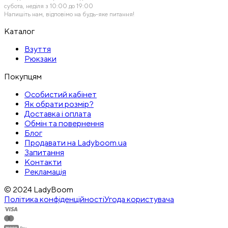
субота, неділя з 10:00 до 19:00
Напишіть нам, відповімо на будь-яке питання!
Каталог
Взуття
Рюкзаки
Покупцям
Особистий кабінет
Як обрати розмір?
Доставка і оплата
Обмін та повернення
Блог
Продавати на Ladyboom.ua
Запитання
Контакти
Рекламація
© 2024 LadyBoom
Політика конфіденційності
Угода користувача