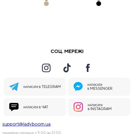
СОЦ. МЕРЕЖІ
НАПИСАТИ
TELEGRAM
НАПИСАТИ В
MESSENGER
В
НАПИСАТИ
ЧАТ
НАПИСАТИ В
INSTAGRAM
В
support@ladyboom.ua
понеділок-пятниця з 9:00 до 21:00