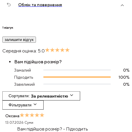
Обмін та повернення
1
відгук
залишити відгук
Середня оцінка:
5.0
Вам підійшов розмір?
Замалий
0
%
Підходить
100
%
Завеликий
0
%
Сортувати
: 
За релевантністю
Фільтрувати
Оксана
13.07.2026
Суми
Вам підійшов розмір?
-
Підходить